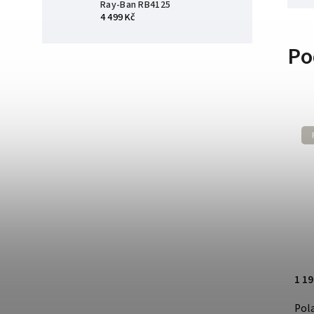
Ray-Ban RB4125
4 499 Kč
Po
Polarizace
1 499 Kč
1 19
Polaroid Kids PLD 8009/N/NEW
Pol