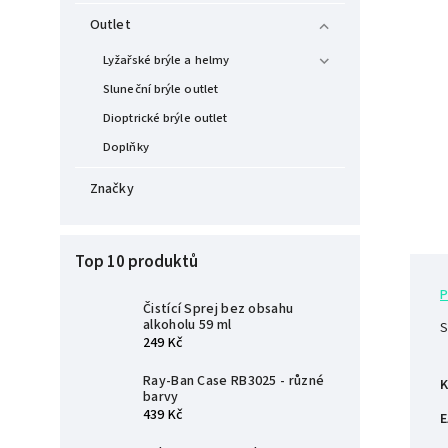
Outlet
Lyžařské brýle a helmy
Sluneční brýle outlet
Dioptrické brýle outlet
Doplňky
Značky
Top 10 produktů
P
Čistící Sprej bez obsahu
alkoholu 59 ml
S
249 Kč
Ray-Ban Case RB3025 - různé
K
barvy
439 Kč
E