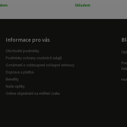
adem
Skladem
Informace pro vás
Bl
Obchodní podmínky
Opt
Podmínky ochrany osobních údajů
Pre
Oznámení o odstoupení od kupní smlouvy
řeš
Doprava a platba
Benefity
Hor
Naše optiky
Online objednání na měření zraku