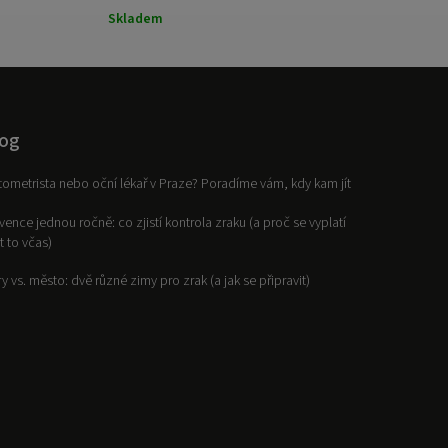
Skladem
Sklade
og
ometrista nebo oční lékař v Praze? Poradíme vám, kdy kam jít
vence jednou ročně: co zjistí kontrola zraku (a proč se vyplatí
it to včas)
y vs. město: dvě různé zimy pro zrak (a jak se připravit)