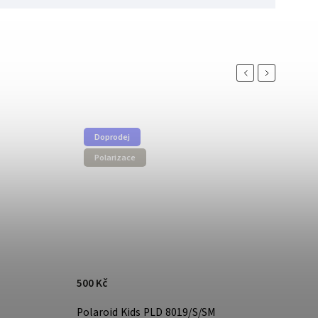
Previous
Next
Doprodej
Pol
Polarizace
500 Kč
1 399 K
Polaroid Kids PLD 8019/S/SM
Polaro