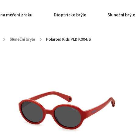
 na měření zraku
Dioptrické brýle
Sluneční brýle
/
Sluneční brýle
/
Polaroid Kids PLD K004/S