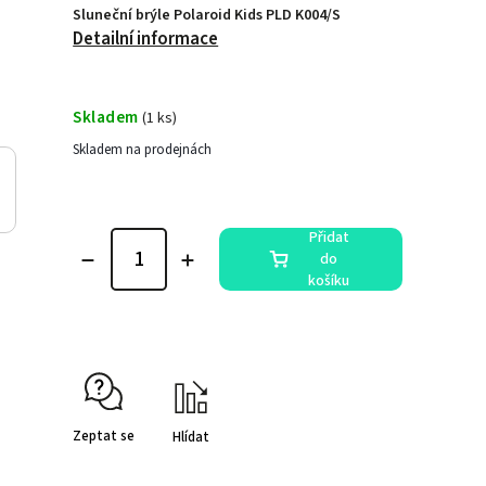
Sluneční brýle Polaroid Kids PLD K004/S
Detailní informace
Skladem
(
1 ks
)
Skladem na prodejnách
Přidat
do
košíku
Zeptat se
Hlídat