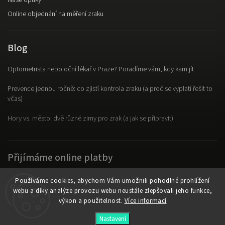
Online objednání na měření zraku
Blog
Optometrista nebo oční lékař v Praze? Poradíme vám, kdy kam jít
Prevence jednou ročně: co zjistí kontrola zraku (a proč se vyplatí řešit to
včas)
Hory vs. město: dvě různé zimy pro zrak (a jak se připravit)
Přijímáme online platby
Používáme cookies, abychom Vám umožnili pohodlné prohlížení
webu a díky analýze provozu webu neustále zlepšovali jeho funkce,
výkon a použitelnost.
Více informací
Copyright 2026
OpticLab
. Všechna práva vyhrazena.
Nastavení