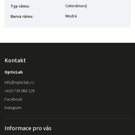
Celorámový
Typ rámu
:
Modrá
Barva rámu
:
Kontakt
OpticLab
info
@
opticlab.cz
+420 739 064 129
Facebook
Instagram
Informace pro vás