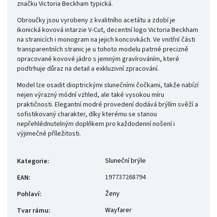
značku Victoria Beckham typická.
Obroučky jsou vyrobeny z kvalitního acetátu a zdobí je
ikonická kovová intarzie V-Cut, decentní logo Victoria Beckham
na stranicích i monogram na jejich koncovkách. Ve vnitřní části
transparentních stranic je u tohoto modelu patrné precizně
opracované kovové jádro s jemným gravírováním, které
podtrhuje důraz na detail a exkluzivní zpracování.
Model lze osadit dioptrickými slunečními čočkami, takže nabízí
nejen výrazný módní vzhled, ale také vysokou míru
praktičnosti. Elegantní modré provedení dodává brýlím svěží a
sofistikovaný charakter, díky kterému se stanou
nepřehlédnutelným doplňkem pro každodenní nošení i
výjimečné příležitosti.
Sluneční brýle
Kategorie
:
197737268794
EAN
:
Ženy
Pohlaví
:
Wayfarer
Tvar rámu
: