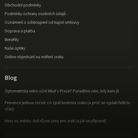
Obchodní podmínky
Podmínky ochrany osobních údajů
Oznámení o odstoupení od kupní smlouvy
Doprava a platba
Benefity
Naše optiky
Online objednání na měření zraku
Blog
Optometrista nebo oční lékař v Praze? Poradíme vám, kdy kam jít
Prevence jednou ročně: co zjistí kontrola zraku (a proč se vyplatí řešit to
včas)
Hory vs. město: dvě různé zimy pro zrak (a jak se připravit)