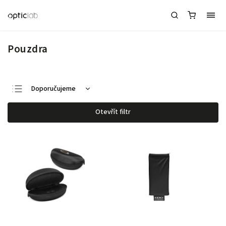
Pouzdra
Doporučujeme
Nejlevnější
Otevřít filtr
Nejdražší
Nejprodávanější
Abecedně