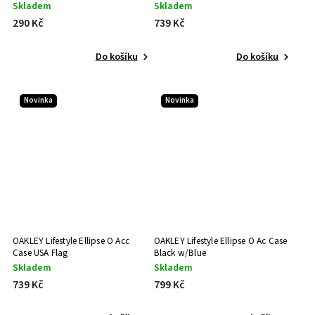
Skladem
Skladem
290 Kč
739 Kč
Do košíku
Do košíku
Novinka
Novinka
OAKLEY Lifestyle Ellipse O Acc
OAKLEY Lifestyle Ellipse O Ac Case
Case USA Flag
Black w/Blue
Skladem
Skladem
739 Kč
799 Kč