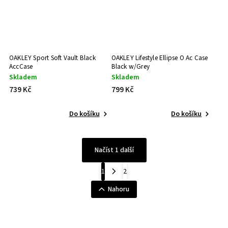
OAKLEY Sport Soft Vault Black
OAKLEY Lifestyle Ellipse O Ac Case
AccCase
Black w/Grey
Skladem
Skladem
739 Kč
799 Kč
Do košíku
Do košíku
Načíst 1 další
1
2
Nahoru