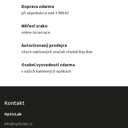
Doprava zdarma
při objednávce nad 3 999 Kč
Měření zraku
online rezervace
Autorizovaný prodejce
všech nabízených značek včetně Ray-Ban
Osobní vyzvednutí zdarma
v našich kamenných optikách
Kontakt
OpticLab
info
@
opticlab.cz