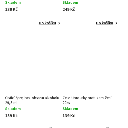
Skladem
Skladem
139 Kč
249 Kč
Do košíku
Do košíku
Čistící Sprej bez obsahu alkoholu
Zeiss Ubrousky proti zamlžení
29,5 ml
20ks
Skladem
Skladem
139 Kč
139 Kč