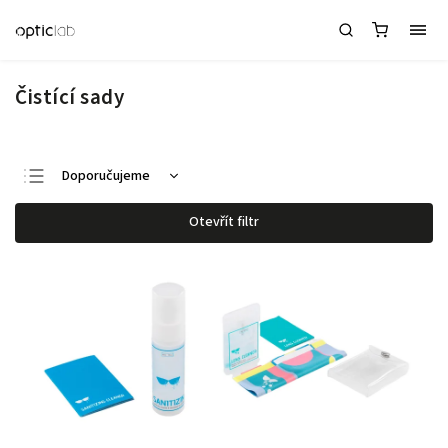
Čistící sady
Doporučujeme
Nejlevnější
Otevřít filtr
Nejdražší
Nejprodávanější
Abecedně