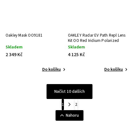
Oakley Mask OO9181
OAKLEY Radar EV Path Repl Lens
Kit OO Red Iridium Polarized
Skladem
Skladem
2 349 Kč
4 125 Kč
Do košíku
Do košíku
Načíst 10 dalších
1
2
Nahoru