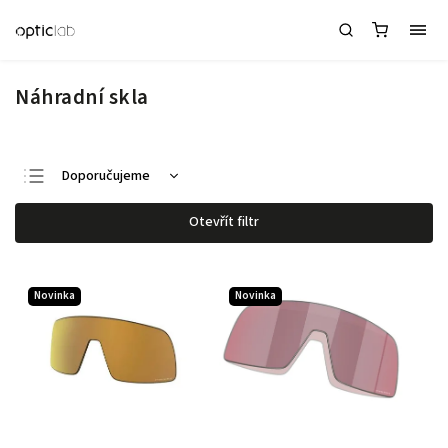
Náhradní skla
Doporučujeme
Nejlevnější
Otevřít filtr
Nejdražší
Nejprodávanější
Novinka
Novinka
Abecedně