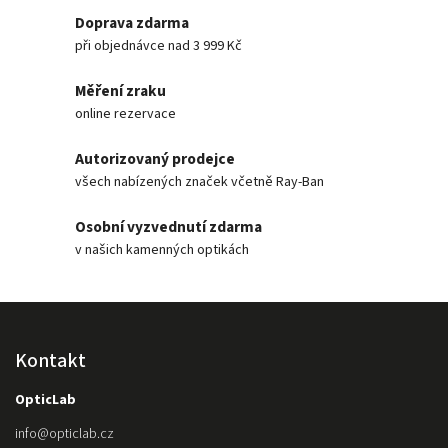
Doprava zdarma
při objednávce nad 3 999 Kč
Měření zraku
online rezervace
Autorizovaný prodejce
všech nabízených značek včetně Ray-Ban
Osobní vyzvednutí zdarma
v našich kamenných optikách
Kontakt
OpticLab
info
@
opticlab.cz