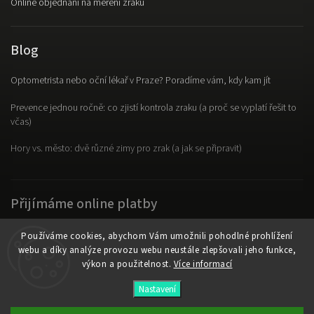
Online objednání na měření zraku
Blog
Optometrista nebo oční lékař v Praze? Poradíme vám, kdy kam jít
Prevence jednou ročně: co zjistí kontrola zraku (a proč se vyplatí řešit to
včas)
Hory vs. město: dvě různé zimy pro zrak (a jak se připravit)
Přijímáme online platby
Používáme cookies, abychom Vám umožnili pohodlné prohlížení
webu a díky analýze provozu webu neustále zlepšovali jeho funkce,
výkon a použitelnost.
Více informací
Copyright 2026
OpticLab
. Všechna práva vyhrazena.
Nastavení
Vytvořil
Shoptet
| Design
Shoptak.cz