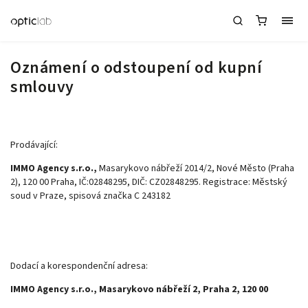
Oznámení o odstoupení od kupní
smlouvy
Prodávající:
IMMO Agency s.r.o.,
Masarykovo nábřeží 2014/2, Nové Město (Praha
2), 120 00 Praha
, IČ:
02848295
, DIČ: CZ
02848295
. Registrace: Městský
soud v Praze, spisová značka C 243182
Dodací a korespondenční adresa:
IMMO Agency s.r.o., Masarykovo nábřeží 2, Praha 2, 120 00