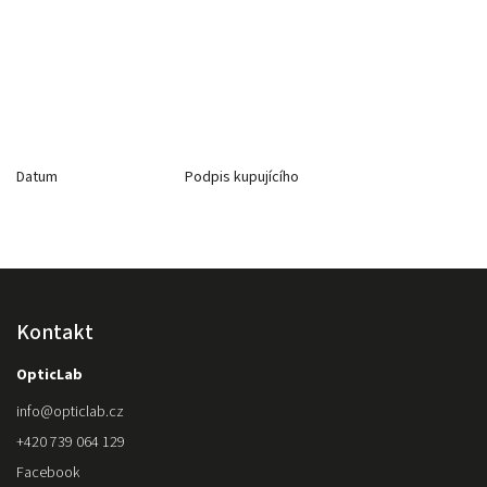
Datum Podpis kupujícího
Kontakt
OpticLab
info
@
opticlab.cz
+420 739 064 129
Facebook