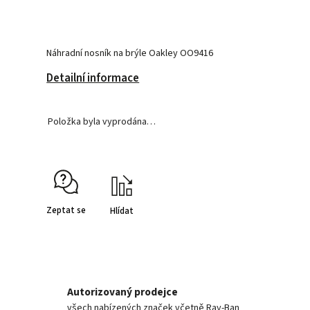
Náhradní nosník na brýle Oakley OO9416
Detailní informace
Položka byla vyprodána…
Zeptat se
Hlídat
Autorizovaný prodejce
všech nabízených značek včetně Ray-Ban