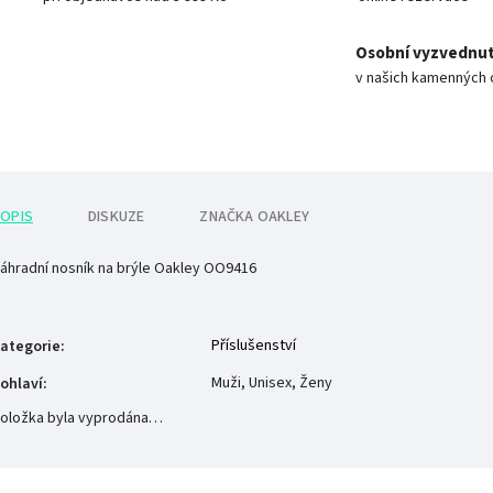
Osobní vyzvednut
v našich kamenných 
OPIS
DISKUZE
ZNAČKA
OAKLEY
áhradní nosník na brýle Oakley OO9416
Příslušenství
ategorie
:
Muži, Unisex, Ženy
ohlaví
:
oložka byla vyprodána…