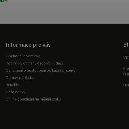
adem
Informace pro vás
Bl
Obchodní podmínky
Opt
Podmínky ochrany osobních údajů
Pre
Oznámení o odstoupení od kupní smlouvy
řeš
Doprava a platba
Benefity
Hor
Naše optiky
Online objednání na měření zraku