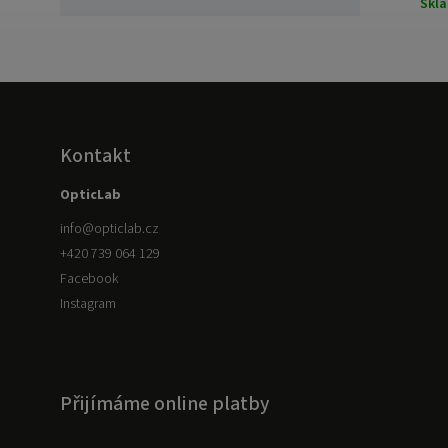
Skl
Kontakt
OpticLab
info
@
opticlab.cz
+420 739 064 129
Facebook
Instagram
Přijímáme online platby