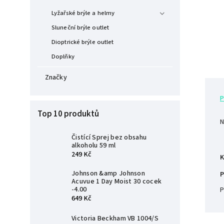
Lyžařské brýle a helmy
Sluneční brýle outlet
Dioptrické brýle outlet
Doplňky
Značky
P
Top 10 produktů
N
Čistící Sprej bez obsahu
alkoholu 59 ml
249 Kč
K
Johnson &amp Johnson
P
Acuvue 1 Day Moist 30 cocek
-4.00
P
649 Kč
Victoria Beckham VB 1004/S