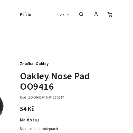
Příslušenství
Kontaktní čočky
Lyžařs
CZK
Značka:
Oakley
Oakley Nose Pad
OO9416
Kód:
ZOO941645-94160817
54 Kč
Na dotaz
Skladem na prodejnách