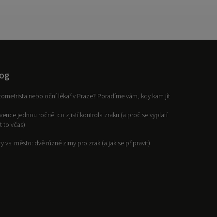
og
ometrista nebo oční lékař v Praze? Poradíme vám, kdy kam jít
vence jednou ročně: co zjistí kontrola zraku (a proč se vyplatí
it to včas)
y vs. město: dvě různé zimy pro zrak (a jak se připravit)