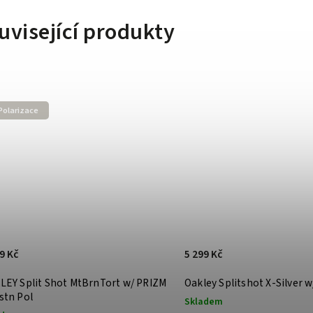
uvisející produkty
Polarizace
9 Kč
5 299 Kč
LEY Split Shot MtBrnTort w/ PRIZM
Oakley Splitshot X-Silver 
stn Pol
Skladem