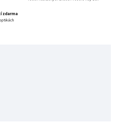
í zdarma
optikách