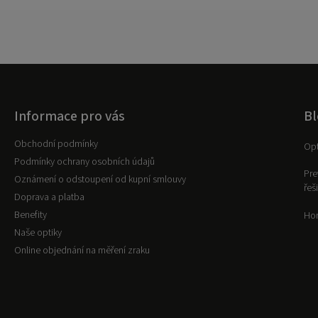
Informace pro vás
Bl
Obchodní podmínky
Opt
Podmínky ochrany osobních údajů
Pre
Oznámení o odstoupení od kupní smlouvy
řeš
Doprava a platba
Benefity
Hor
Naše optiky
Online objednání na měření zraku