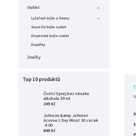
Outlet
Lyžařské brýle a helmy
Sluneční brýle outlet
Dioptrické brýle outlet
Doplňky
Značky
Top 10 produktů
P
Čistící Sprej bez obsahu
S
alkoholu 59 ml
249 Kč
K
Johnson &amp Johnson
Acuvue 1 Day Moist 30 cocek
E
-4.00
649 Kč
P