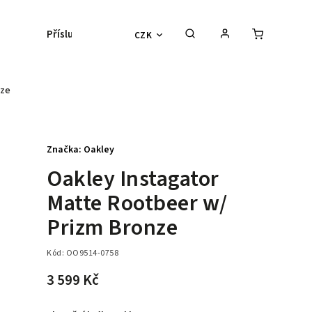
Příslušenství
Kontaktní čočky
Lyžařs
CZK
nze
Značka:
Oakley
Oakley Instagator
Matte Rootbeer w/
Prizm Bronze
Kód:
OO9514-0758
3 599 Kč