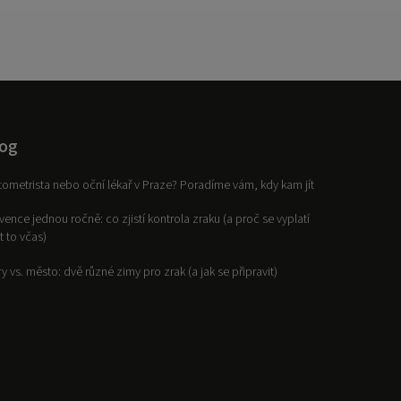
og
ometrista nebo oční lékař v Praze? Poradíme vám, kdy kam jít
vence jednou ročně: co zjistí kontrola zraku (a proč se vyplatí
it to včas)
y vs. město: dvě různé zimy pro zrak (a jak se připravit)