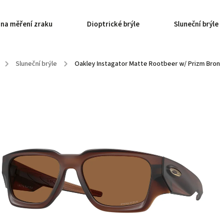
 na měření zraku
Dioptrické brýle
Sluneční brýle
/
Sluneční brýle
/
Oakley Instagator Matte Rootbeer w/ Prizm Bro