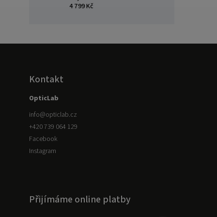
4 799 Kč
Kontakt
OpticLab
info
@
opticlab.cz
+420 739 064 129
Facebook
Instagram
Přijímáme online platby