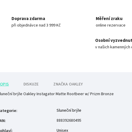
Doprava zdarma
Měření zraku
při objednávce nad 3 999 Kč
online rezervace
Osobní vyzvednut
v našich kamenných 
OPIS
DISKUZE
ZNAČKA
OAKLEY
luneční brýle Oakley Instagator Matte Rootbeer w/ Prizm Bronze
Sluneční brýle
ategorie
:
888392680495
AN
:
Unisex
ohlaví
: