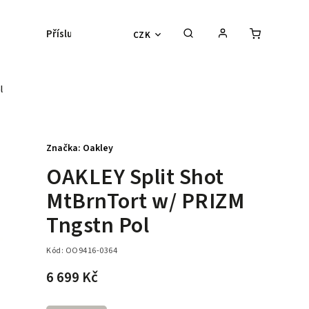
Příslušenství
Kontaktní čočky
Lyžařs
CZK
l
Značka:
Oakley
OAKLEY Split Shot
MtBrnTort w/ PRIZM
Tngstn Pol
Kód:
OO9416-0364
6 699 Kč