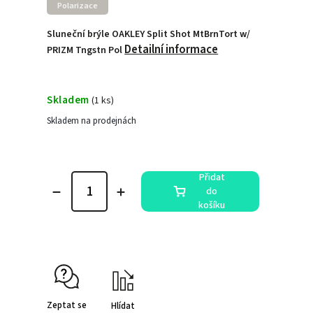
Polarizace
Sluneční brýle OAKLEY Split Shot MtBrnTort w/
Detailní informace
PRIZM Tngstn Pol
Skladem
(
1 ks
)
Skladem na prodejnách
Přidat
do
košíku
Zeptat se
Hlídat