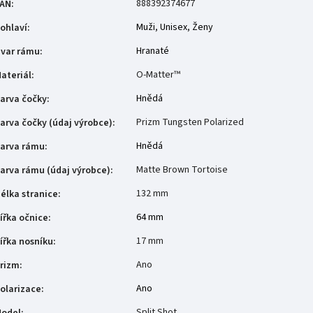
888392374677
AN
:
Muži
,
Unisex
,
Ženy
ohlaví
:
Hranaté
var rámu
:
O-Matter™
ateriál
:
Hnědá
arva čočky
:
Prizm Tungsten Polarized
arva čočky (údaj výrobce)
:
Hnědá
arva rámu
:
Matte Brown Tortoise
arva rámu (údaj výrobce)
:
132 mm
élka stranice
:
64 mm
ířka očnice
:
17 mm
ířka nosníku
:
Ano
rizm
:
Ano
olarizace
:
Split Shot
odel
: