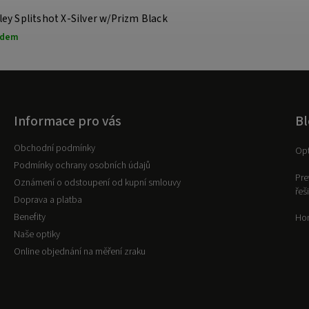
ey Splitshot X-Silver w/Prizm Black
adem
Informace pro vás
Bl
Obchodní podmínky
Opt
Podmínky ochrany osobních údajů
Pre
Oznámení o odstoupení od kupní smlouvy
řeš
Doprava a platba
Benefity
Hor
Naše optiky
Online objednání na měření zraku