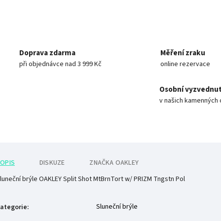
Doprava zdarma
Měření zraku
při objednávce nad 3 999 Kč
online rezervace
Osobní vyzvednut
v našich kamenných 
OPIS
DISKUZE
ZNAČKA
OAKLEY
luneční brýle OAKLEY Split Shot MtBrnTort w/ PRIZM Tngstn Pol
Sluneční brýle
ategorie
: