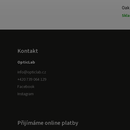
Oakl
Skl
Kontakt
OpticLab
info
@
opticlab.cz
+420 739 064 129
Facebook
Instagram
Přijímáme online platby