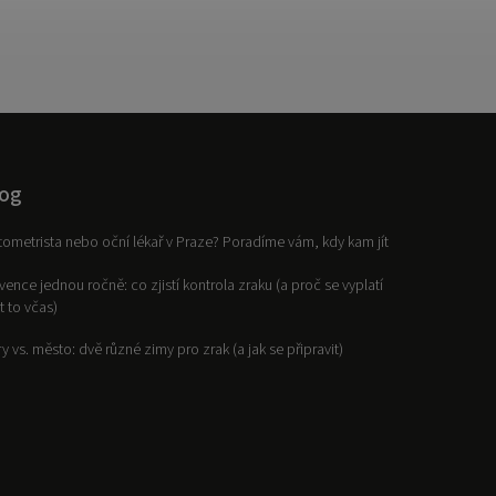
og
ometrista nebo oční lékař v Praze? Poradíme vám, kdy kam jít
vence jednou ročně: co zjistí kontrola zraku (a proč se vyplatí
it to včas)
y vs. město: dvě různé zimy pro zrak (a jak se připravit)