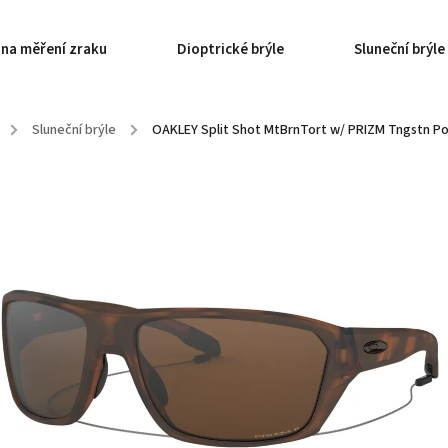
 na měření zraku
Dioptrické brýle
Sluneční brýle
/
Sluneční brýle
/
OAKLEY Split Shot MtBrnTort w/ PRIZM Tngstn Po