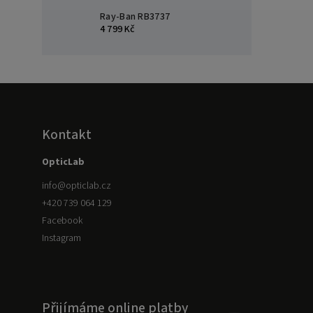
Ray-Ban RB3737
4 799 Kč
Kontakt
OpticLab
info
@
opticlab.cz
+420 739 064 129
Facebook
Instagram
Přijímáme online platby