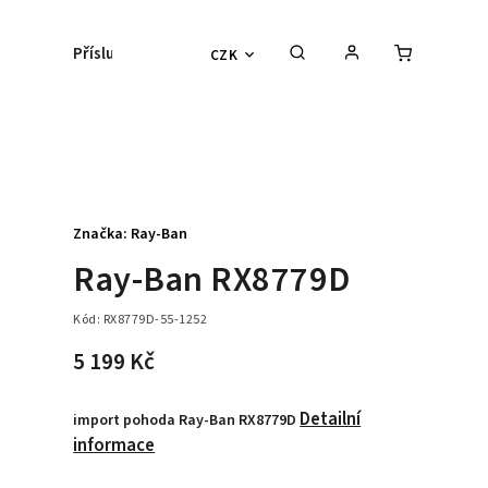
Příslušenství
Kontaktní čočky
Lyžařs
CZK
Značka:
Ray-Ban
Ray-Ban RX8779D
Kód:
RX8779D-55-1252
5 199 Kč
Detailní
import pohoda Ray-Ban RX8779D
informace