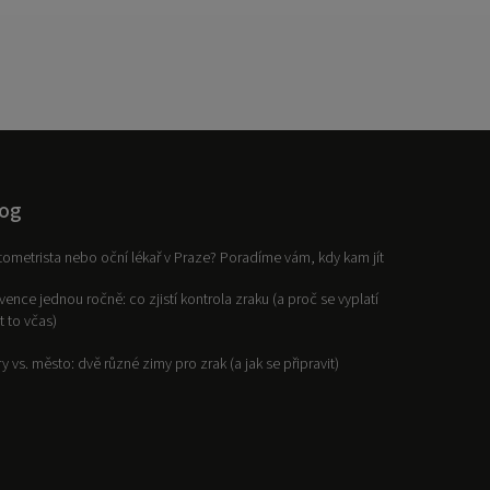
og
ometrista nebo oční lékař v Praze? Poradíme vám, kdy kam jít
vence jednou ročně: co zjistí kontrola zraku (a proč se vyplatí
it to včas)
y vs. město: dvě různé zimy pro zrak (a jak se připravit)