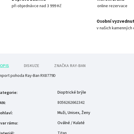
při objednávce nad 3 999 Kč
online rezervace
Osobní vyzvednut
v našich kamenných 
OPIS
DISKUZE
ZNAČKA
RAY-BAN
mport pohoda Ray-Ban RX8779D
Dioptrické brýle
ategorie
:
8056262662342
AN
:
Muži
,
Unisex
,
Ženy
ohlaví
:
Oválné / Kulaté
var rámu
:
Titan
ateriál
: