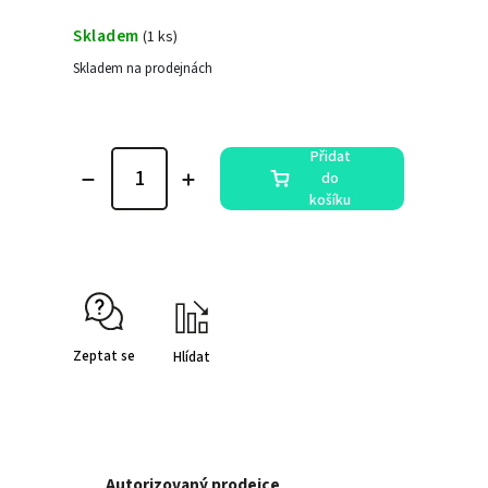
Skladem
(
1 ks
)
Skladem na prodejnách
Přidat
do
košíku
Zeptat se
Hlídat
Autorizovaný prodejce