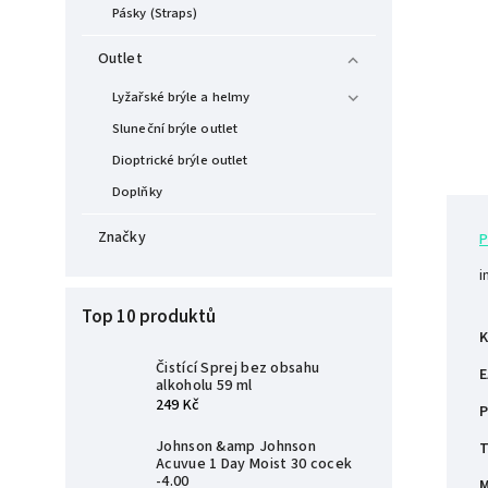
Pásky (Straps)
Outlet
Lyžařské brýle a helmy
Sluneční brýle outlet
Dioptrické brýle outlet
Doplňky
Značky
P
i
Top 10 produktů
K
Čistící Sprej bez obsahu
E
alkoholu 59 ml
249 Kč
P
Johnson &amp Johnson
T
Acuvue 1 Day Moist 30 cocek
-4.00
M