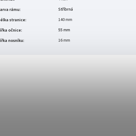
Stříbrná
arva rámu
:
140 mm
élka stranice
:
55 mm
ířka očnice
:
16 mm
ířka nosníku
: