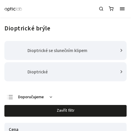
Dioptrické brýle
Dioptrické se slunečním klipem
Dioptrické
Doporučujeme
Nejlevnější
Zavřít filtr
Nejdražší
Nejprodávanější
Cena