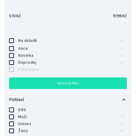
Abecedně
570
Kč
9799
Kč
Na skladě
86
Akce
21
Novinka
27
Doprodej
21
Polarizace
0
Vymazat filtry
Pohlaví
Děti
2
Muži
70
Unisex
38
Ženy
52