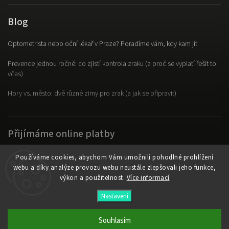
Blog
Optometrista nebo oční lékař v Praze? Poradíme vám, kdy kam jít
Prevence jednou ročně: co zjistí kontrola zraku (a proč se vyplatí řešit to
včas)
Hory vs. město: dvě různé zimy pro zrak (a jak se připravit)
Přijímáme online platby
Používáme cookies, abychom Vám umožnili pohodlné prohlížení
webu a díky analýze provozu webu neustále zlepšovali jeho funkce,
výkon a použitelnost.
Více informací
Copyright 2026
OpticLab
. Všechna práva vyhrazena.
Nastavení
Vytvořil
Shoptet
| Design
Shoptak.cz
Souhlasím