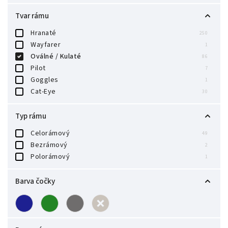
Tvar rámu
Hranaté
250
Wayfarer
1
Oválné / Kulaté
86
Pilot
7
Goggles
1
Cat-Eye
30
Typ rámu
Celorámový
49
Bezrámový
2
Polorámový
1
Barva čočky