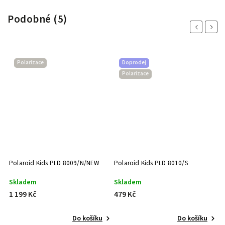
Podobné (5)
Previous
Next
Polarizace
Doprodej
Polarizace
Polaroid Kids PLD 8009/N/NEW
Polaroid Kids PLD 8010/S
P
Skladem
Skladem
S
1 199 Kč
479 Kč
5
Do košíku
Do košíku