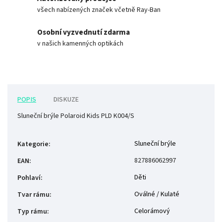
všech nabízených značek včetně Ray-Ban
Osobní vyzvednutí zdarma
v našich kamenných optikách
POPIS
DISKUZE
Sluneční brýle Polaroid Kids PLD K004/S
Sluneční brýle
Kategorie
:
827886062997
EAN
:
Děti
Pohlaví
:
Oválné / Kulaté
Tvar rámu
:
Celorámový
Typ rámu
: