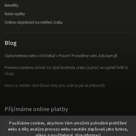
Benefity
Naše optiky
Online objednání na měření zraku
Blog
Optometrista nebo oční lékař v Praze? Poradíme vám, kdy kam jít
Prevence jednou ročně: co zjistí kontrola zraku (a proč se vyplatí řešit to
včas)
Hory vs. město: dvě různé zimy pro zrak (a jak se připravit)
Přijímáme online platby
Používáme cookies, abychom Vám umožnili pohodlné prohlížení
webu a díky analýze provozu webu neustále zlepšovali jeho funkce,
výkon a použitelnost.
Více informací