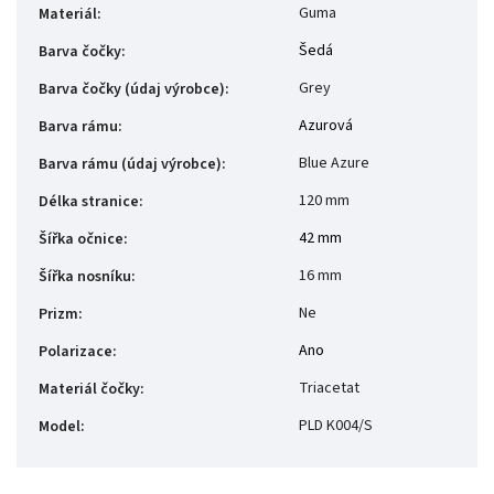
Guma
Materiál
:
Šedá
Barva čočky
:
Grey
Barva čočky (údaj výrobce)
:
Azurová
Barva rámu
:
Blue Azure
Barva rámu (údaj výrobce)
:
120 mm
Délka stranice
:
42 mm
Šířka očnice
:
16 mm
Šířka nosníku
:
Ne
Prizm
:
Ano
Polarizace
:
Triacetat
Materiál čočky
:
PLD K004/S
Model
: