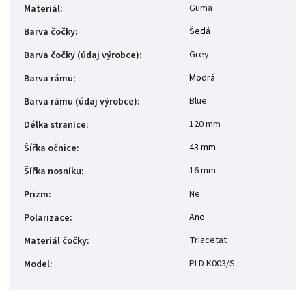
Guma
Materiál
:
Šedá
Barva čočky
:
Grey
Barva čočky (údaj výrobce)
:
Modrá
Barva rámu
:
Blue
Barva rámu (údaj výrobce)
:
120 mm
Délka stranice
:
43 mm
Šířka očnice
:
16 mm
Šířka nosníku
:
Ne
Prizm
:
Ano
Polarizace
:
Triacetat
Materiál čočky
:
PLD K003/S
Model
: