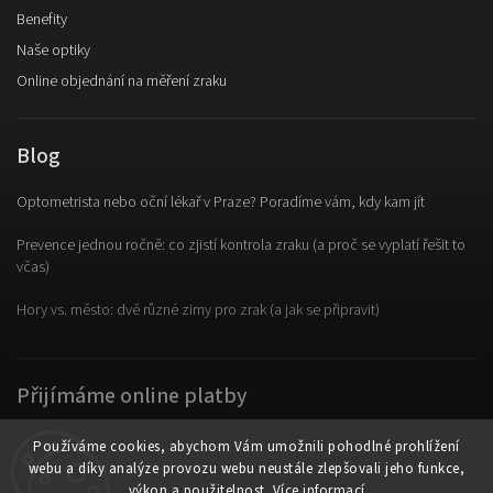
Benefity
Naše optiky
Online objednání na měření zraku
Blog
Optometrista nebo oční lékař v Praze? Poradíme vám, kdy kam jít
Prevence jednou ročně: co zjistí kontrola zraku (a proč se vyplatí řešit to
včas)
Hory vs. město: dvě různé zimy pro zrak (a jak se připravit)
Přijímáme online platby
Používáme cookies, abychom Vám umožnili pohodlné prohlížení
webu a díky analýze provozu webu neustále zlepšovali jeho funkce,
výkon a použitelnost.
Více informací