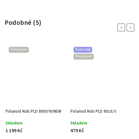
Podobné (5)
Previous
Next
Polarizace
Doprodej
Polarizace
Polaroid Kids PLD 8009/N/NEW
Polaroid Kids PLD 8010/S
P
Skladem
Skladem
S
1 199 Kč
479 Kč
5