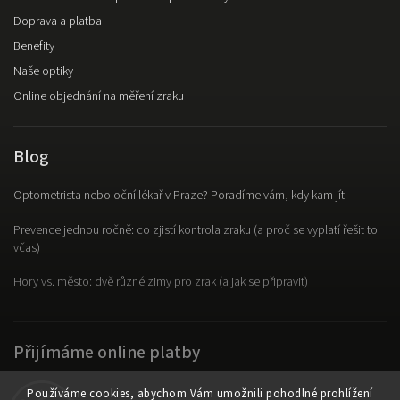
Doprava a platba
Benefity
Naše optiky
Online objednání na měření zraku
Blog
Optometrista nebo oční lékař v Praze? Poradíme vám, kdy kam jít
Prevence jednou ročně: co zjistí kontrola zraku (a proč se vyplatí řešit to
včas)
Hory vs. město: dvě různé zimy pro zrak (a jak se připravit)
Přijímáme online platby
Používáme cookies, abychom Vám umožnili pohodlné prohlížení