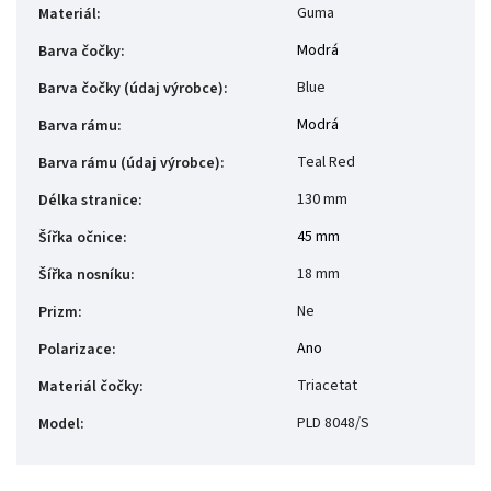
Guma
Materiál
:
Modrá
Barva čočky
:
Blue
Barva čočky (údaj výrobce)
:
Modrá
Barva rámu
:
Teal Red
Barva rámu (údaj výrobce)
:
130 mm
Délka stranice
:
45 mm
Šířka očnice
:
18 mm
Šířka nosníku
:
Ne
Prizm
:
Ano
Polarizace
:
Triacetat
Materiál čočky
:
PLD 8048/S
Model
: