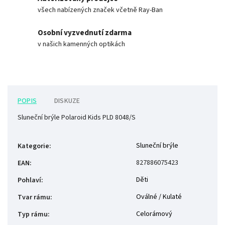
všech nabízených značek včetně Ray-Ban
Osobní vyzvednutí zdarma
v našich kamenných optikách
POPIS
DISKUZE
Sluneční brýle Polaroid Kids PLD 8048/S
Sluneční brýle
Kategorie
:
827886075423
EAN
:
Děti
Pohlaví
:
Oválné / Kulaté
Tvar rámu
:
Celorámový
Typ rámu
: