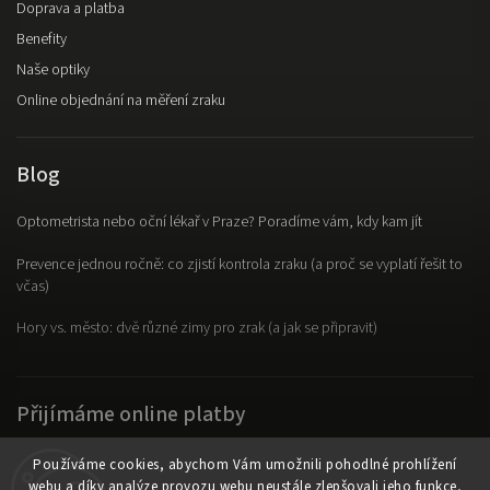
Doprava a platba
Benefity
Naše optiky
Online objednání na měření zraku
Blog
Optometrista nebo oční lékař v Praze? Poradíme vám, kdy kam jít
Prevence jednou ročně: co zjistí kontrola zraku (a proč se vyplatí řešit to
včas)
Hory vs. město: dvě různé zimy pro zrak (a jak se připravit)
Přijímáme online platby
Používáme cookies, abychom Vám umožnili pohodlné prohlížení
webu a díky analýze provozu webu neustále zlepšovali jeho funkce,