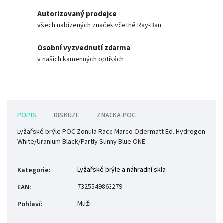
Autorizovaný prodejce
všech nabízených značek včetně Ray-Ban
Osobní vyzvednutí zdarma
v našich kamenných optikách
POPIS
DISKUZE
ZNAČKA
POC
Lyžařské brýle POC Zonula Race Marco Odermatt Ed. Hydrogen
White/Uranium Black/Partly Sunny Blue ONE
Lyžařské brýle a náhradní skla
Kategorie
:
7325549863279
EAN
:
Muži
Pohlaví
: