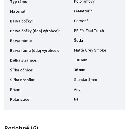
Polorámový
Typ rámu
:
O-Matter™
Materiál
:
Červená
Barva čočky
:
PRIZM Trail Torch
Barva čočky (údaj výrobce)
:
Šedá
Barva rámu
:
Matte Grey Smoke
Barva rámu (údaj výrobce)
:
130 mm
Délka stranice
:
36 mm
Šířka očnice
:
Standard mm
Šířka nosníku
:
Ano
Prizm
:
Ne
Polarizace
:
Podobné (6)