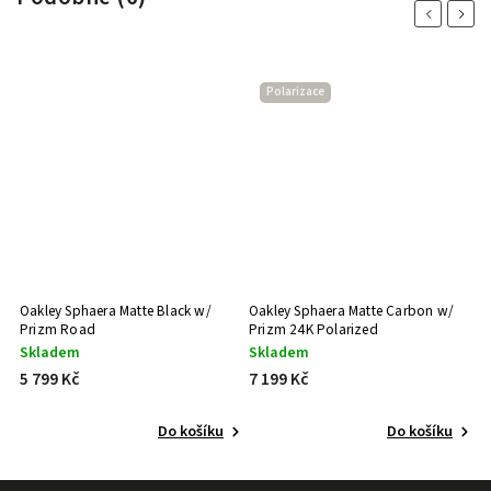
Previous
Next
Polarizace
Oakley Sphaera Matte Black w/
Oakley Sphaera Matte Carbon w/
O
Prizm Road
Prizm 24K Polarized
P
Skladem
Skladem
S
5 799 Kč
7 199 Kč
7
Do košíku
Do košíku