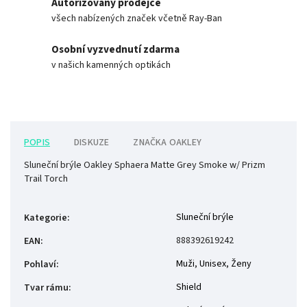
Autorizovaný prodejce
všech nabízených značek včetně Ray-Ban
Osobní vyzvednutí zdarma
v našich kamenných optikách
POPIS
DISKUZE
ZNAČKA
OAKLEY
Sluneční brýle Oakley Sphaera Matte Grey Smoke w/ Prizm
Trail Torch
Sluneční brýle
Kategorie
:
888392619242
EAN
:
Muži
,
Unisex
,
Ženy
Pohlaví
:
Shield
Tvar rámu
: