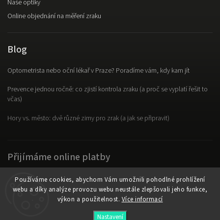
Naše optiky
Online objednání na měření zraku
Blog
Optometrista nebo oční lékař v Praze? Poradíme vám, kdy kam jít
Prevence jednou ročně: co zjistí kontrola zraku (a proč se vyplatí řešit to
včas)
Hory vs. město: dvě různé zimy pro zrak (a jak se připravit)
Přijímáme online platby
Používáme cookies, abychom Vám umožnili pohodlné prohlížení
webu a díky analýze provozu webu neustále zlepšovali jeho funkce,
výkon a použitelnost.
Více informací
Copyright 2026
OpticLab
. Všechna práva vyhrazena.
Nastavení