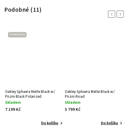
Podobné (11)
Previous
Next
Polarizace
/
Oakley Sphaera Matte Black w/
Oakley Sphaera Matte Black w/
O
Prizm Black Polarized
Prizm Road
P
Skladem
Skladem
S
7 199 Kč
5 799 Kč
7
Do košíku
Do košíku