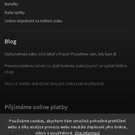
Benefity
Naše optiky
Online objednání na měření zraku
Blog
Optometrista nebo oční lékař v Praze? Poradíme vám, kdy kam jít
Prevence jednou ročně: co zjistí kontrola zraku (a proč se vyplatí řešit to
včas)
Hory vs. město: dvě různé zimy pro zrak (a jak se připravit)
Přijímáme online platby
Používáme cookies, abychom Vám umožnili pohodlné prohlížení
webu a díky analýze provozu webu neustále zlepšovali jeho funkce,
výkon a použitelnost.
Více informací