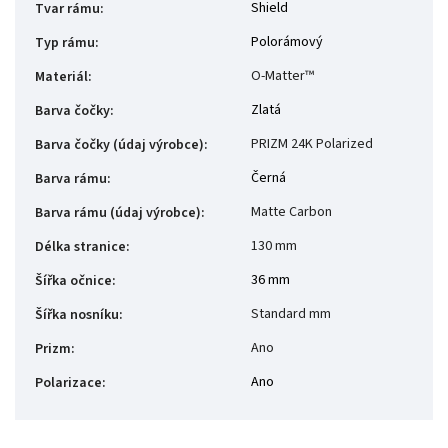
Shield
Tvar rámu
:
Polorámový
Typ rámu
:
O-Matter™
Materiál
:
Zlatá
Barva čočky
:
PRIZM 24K Polarized
Barva čočky (údaj výrobce)
:
Černá
Barva rámu
:
Matte Carbon
Barva rámu (údaj výrobce)
:
130 mm
Délka stranice
:
36 mm
Šířka očnice
:
Standard mm
Šířka nosníku
:
Ano
Prizm
:
Ano
Polarizace
: