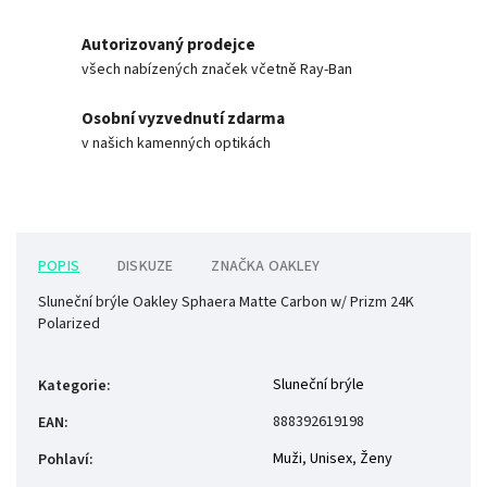
Autorizovaný prodejce
všech nabízených značek včetně Ray-Ban
Osobní vyzvednutí zdarma
v našich kamenných optikách
POPIS
DISKUZE
ZNAČKA
OAKLEY
Sluneční brýle Oakley Sphaera Matte Carbon w/ Prizm 24K
Polarized
Sluneční brýle
Kategorie
:
888392619198
EAN
:
Muži
,
Unisex
,
Ženy
Pohlaví
: