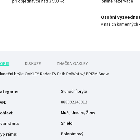
při objednávce nad 3 999 Kč
online rezervace
Osobní vyzvednut
v našich kamenných 
OPIS
DISKUZE
ZNAČKA
OAKLEY
luneční brýle OAKLEY Radar EV Path PolWht w/ PRIZM Snow
Sluneční brýle
ategorie
:
888392243812
AN
:
Muži
,
Unisex
,
Ženy
ohlaví
:
Shield
var rámu
:
Polorámový
yp rámu
: