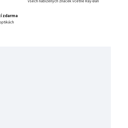
všech nabízených značek včetně Ray-Ban
í zdarma
optikách