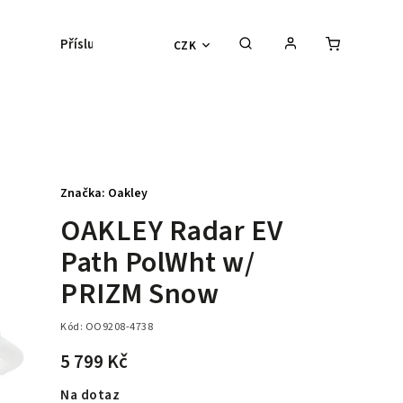
Příslušenství
Kontaktní čočky
Lyžařs
CZK
Značka:
Oakley
OAKLEY Radar EV
Path PolWht w/
PRIZM Snow
Kód:
OO9208-4738
5 799 Kč
Na dotaz