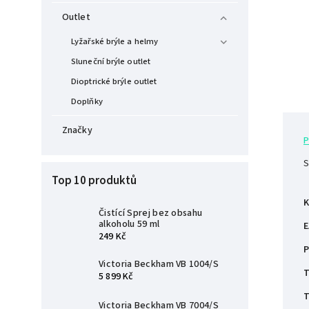
Outlet
Lyžařské brýle a helmy
Sluneční brýle outlet
Dioptrické brýle outlet
Doplňky
Značky
P
S
Top 10 produktů
K
Čistící Sprej bez obsahu
alkoholu 59 ml
E
249 Kč
P
Victoria Beckham VB 1004/S
T
5 899 Kč
T
Victoria Beckham VB 7004/S