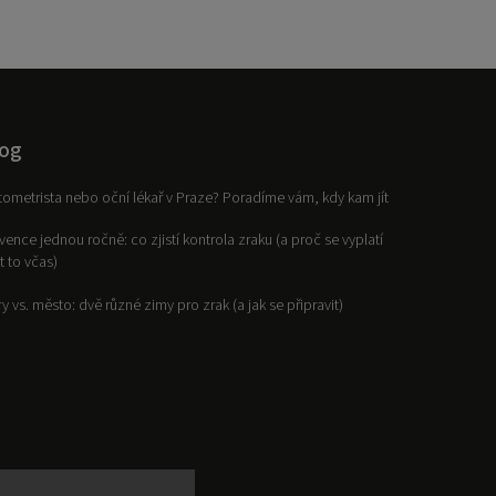
og
ometrista nebo oční lékař v Praze? Poradíme vám, kdy kam jít
vence jednou ročně: co zjistí kontrola zraku (a proč se vyplatí
it to včas)
y vs. město: dvě různé zimy pro zrak (a jak se připravit)