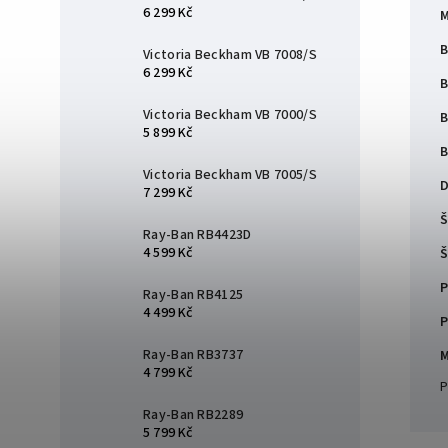
6 299 Kč
M
B
Victoria Beckham VB 7008/S
6 299 Kč
B
Victoria Beckham VB 7000/S
B
5 899 Kč
B
Victoria Beckham VB 7005/S
D
7 299 Kč
Š
Ray-Ban RB4423D
4 599 Kč
Š
P
Ray-Ban RB4125
4 499 Kč
P
Ray-Ban RB3737
M
4 799 Kč
P
Ray-Ban RB2289
5 799 Kč