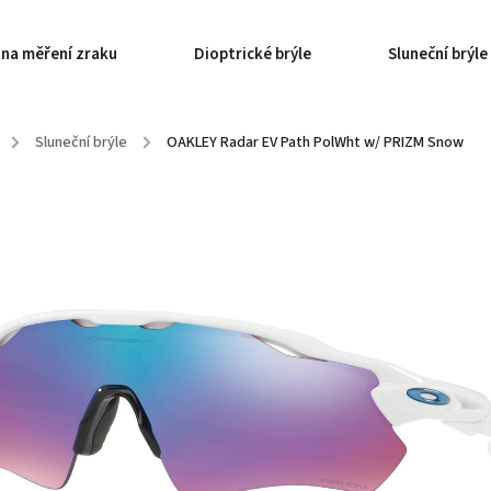
 na měření zraku
Dioptrické brýle
Sluneční brýle
/
Sluneční brýle
/
OAKLEY Radar EV Path PolWht w/ PRIZM Snow