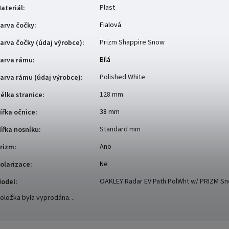
Plast
ateriál
:
Fialová
arva čočky
:
Prizm Shappire Snow
arva čočky (údaj výrobce)
:
Bílá
arva rámu
:
Polished White
arva rámu (údaj výrobce)
:
128 mm
élka stranice
:
38 mm
ířka očnice
:
Standard mm
ířka nosníku
:
Ano
rizm
:
Ne
olarizace
:
OAKLEY Radar EV Path PolWht w/ PRIZM S
odel
:
oložka byla vyprodána…