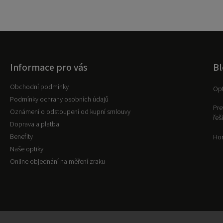
Informace pro vás
Bl
Obchodní podmínky
Opt
Podmínky ochrany osobních údajů
Pre
Oznámení o odstoupení od kupní smlouvy
řeš
Doprava a platba
Benefity
Hor
Naše optiky
Online objednání na měření zraku