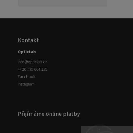
Kontakt
OpticLab
info
@
opticlab.cz
+420 739 064 129
Facebook
Instagram
Přijímáme online platby