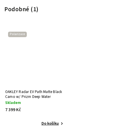
Podobné (1)
Polarizace
OAKLEY Radar EV Path Matte Black
Camo w/ Prizm Deep Water
Polarized
Skladem
7 399 Kč
Do košíku