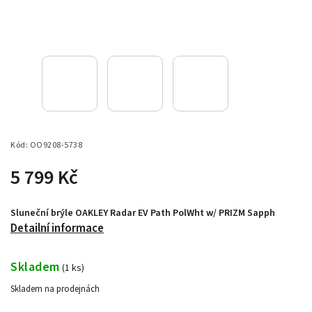
Kód:
OO9208-5738
5 799 Kč
Sluneční brýle OAKLEY Radar EV Path PolWht w/ PRIZM Sapph
Detailní informace
Skladem
(
1 ks
)
Skladem na prodejnách