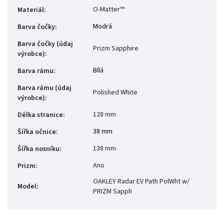
O-Matter™
Materiál
:
Modrá
Barva čočky
:
Barva čočky (údaj
Prizm Sapphire
výrobce)
:
Bílá
Barva rámu
:
Barva rámu (údaj
Polished White
výrobce)
:
128 mm
Délka stranice
:
38 mm
Šířka očnice
:
138 mm
Šířka nosníku
:
Ano
Prizm
:
OAKLEY Radar EV Path PolWht w/
Model
:
PRIZM Sapph