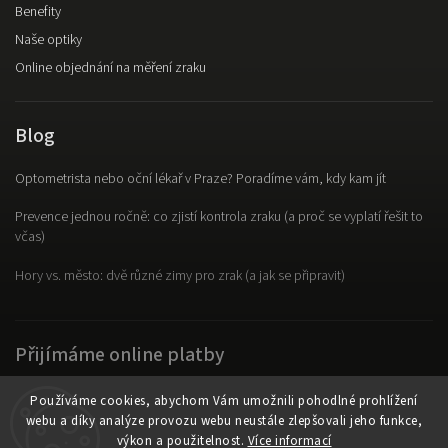
Benefity
Naše optiky
Online objednání na měření zraku
Blog
Optometrista nebo oční lékař v Praze? Poradíme vám, kdy kam jít
Prevence jednou ročně: co zjistí kontrola zraku (a proč se vyplatí řešit to
včas)
Hory vs. město: dvě různé zimy pro zrak (a jak se připravit)
Přijímáme online platby
Používáme cookies, abychom Vám umožnili pohodlné prohlížení
webu a díky analýze provozu webu neustále zlepšovali jeho funkce,
výkon a použitelnost.
Více informací