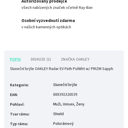
Autorizovaný prodejce
všech nabízených značek včetně Ray-Ban
Osobní vyzvednutí zdarma
v našich kamenných optikách
POPIS
DISKUZE (1)
ZNAČKA
OAKLEY
Sluneční brýle OAKLEY Radar EV Path PolWht w/ PRIZM Sapph
Sluneční brýle
Kategorie
:
888392326539
EAN
:
Muži
,
Unisex
,
Ženy
Pohlaví
:
Shield
Tvar rámu
:
Polorámový
Typ rámu
: