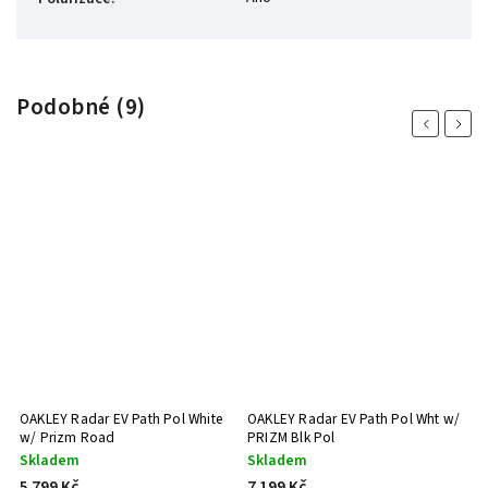
Podobné (9)
Previous
Next
OAKLEY Radar EV Path Pol White
OAKLEY Radar EV Path Pol Wht w/
O
w/ Prizm Road
PRIZM Blk Pol
P
Skladem
Skladem
S
5 799 Kč
7 199 Kč
5