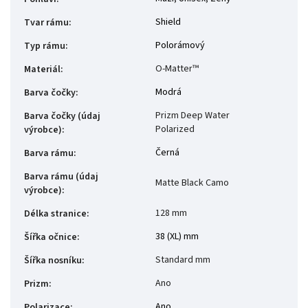
Shield
Tvar rámu
:
Polorámový
Typ rámu
:
O-Matter™
Materiál
:
Modrá
Barva čočky
:
Prizm Deep Water
Barva čočky (údaj
Polarized
výrobce)
:
Černá
Barva rámu
:
Barva rámu (údaj
Matte Black Camo
výrobce)
:
128 mm
Délka stranice
:
38 (XL) mm
Šířka očnice
:
Standard mm
Šířka nosníku
:
Ano
Prizm
:
Ano
Polarizace
: