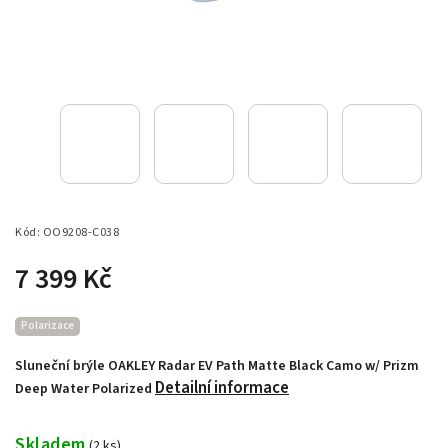
Kód:
OO9208-C038
7 399 Kč
Polarizace
Sluneční brýle OAKLEY Radar EV Path Matte Black Camo w/ Prizm
Detailní informace
Deep Water Polarized
Skladem
(
2 ks
)