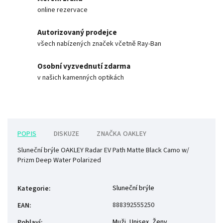
online rezervace
Autorizovaný prodejce
všech nabízených značek včetně Ray-Ban
Osobní vyzvednutí zdarma
v našich kamenných optikách
POPIS
DISKUZE
ZNAČKA
OAKLEY
Sluneční brýle OAKLEY Radar EV Path Matte Black Camo w/
Prizm Deep Water Polarized
Sluneční brýle
Kategorie
:
888392555250
EAN
:
Muži
,
Unisex
,
Ženy
Pohlaví
: