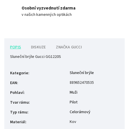
Osobní vyzvednutí zdarma
v našich kamenných optikách
POPIS
DISKUZE
ZNAČKA
GUCCI
Sluneční brýle Gucci GG1220S
Sluneční brýle
Kategorie
:
889652470535
EAN
:
Muži
Pohlaví
:
Pilot
Tvar rámu
:
Celorámový
Typ rámu
:
Kov
Materiál
: