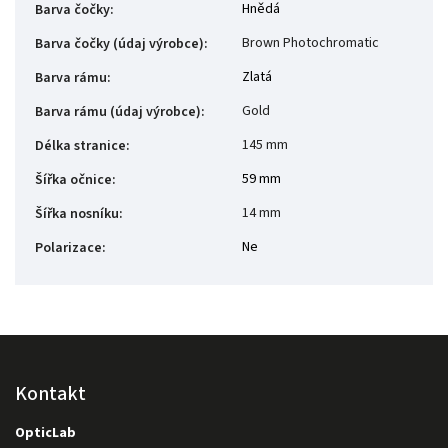
Hnědá
Barva čočky
:
Brown Photochromatic
Barva čočky (údaj výrobce)
:
Zlatá
Barva rámu
:
Gold
Barva rámu (údaj výrobce)
:
145 mm
Délka stranice
:
59 mm
Šířka očnice
:
14 mm
Šířka nosníku
:
Ne
Polarizace
:
Kontakt
OpticLab