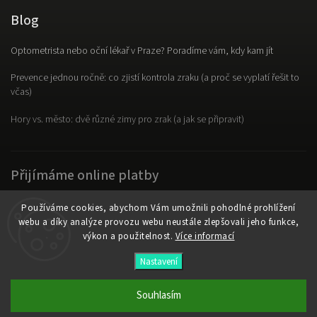
Blog
Optometrista nebo oční lékař v Praze? Poradíme vám, kdy kam jít
Prevence jednou ročně: co zjistí kontrola zraku (a proč se vyplatí řešit to
včas)
Hory vs. město: dvě různé zimy pro zrak (a jak se připravit)
Přijímáme online platby
Používáme cookies, abychom Vám umožnili pohodlné prohlížení
webu a díky analýze provozu webu neustále zlepšovali jeho funkce,
výkon a použitelnost.
Více informací
Copyright 2026
OpticLab
. Všechna práva vyhrazena.
Nastavení
Vytvořil
Shoptet
| Design
Shoptak.cz
Souhlasím