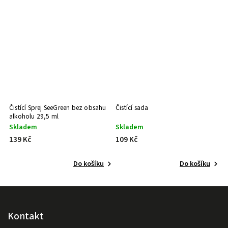
Čistící Sprej SeeGreen bez obsahu
Čistící sada
Či
alkoholu 29,5 ml
Skladem
Skladem
S
139 Kč
109 Kč
8
Do košíku
Do košíku
Kontakt