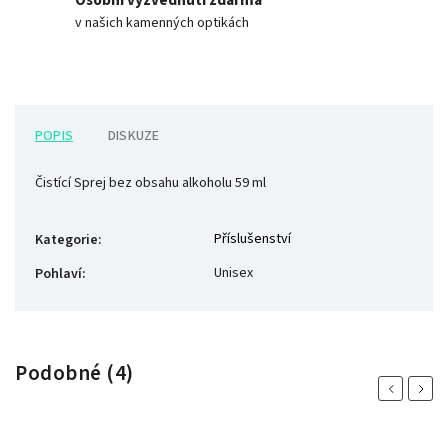
Osobní vyzvednutí zdarma
v našich kamenných optikách
POPIS
DISKUZE
Čistící Sprej bez obsahu alkoholu 59 ml
Příslušenství
Kategorie
:
Unisex
Pohlaví
:
Podobné (4)
Previous
Next