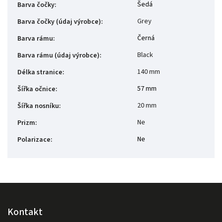
Šedá
Barva čočky
:
Grey
Barva čočky (údaj výrobce)
:
Černá
Barva rámu
:
Black
Barva rámu (údaj výrobce)
:
140 mm
Délka stranice
:
57 mm
Šířka očnice
:
20 mm
Šířka nosníku
:
Ne
Prizm
:
Ne
Polarizace
:
Kontakt