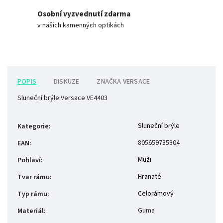
Osobní vyzvednutí zdarma
v našich kamenných optikách
POPIS
DISKUZE
ZNAČKA
VERSACE
Sluneční brýle Versace VE4403
Sluneční brýle
Kategorie
:
805659735304
EAN
:
Muži
Pohlaví
:
Hranaté
Tvar rámu
:
Celorámový
Typ rámu
:
Guma
Materiál
: