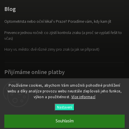
Blog
Optometrista nebo oční lékař v Praze? Poradíme vám, kdy kam jít
Prevence jednou ročně: co zjistí kontrola zraku (a proč se vyplatí řešit to
včas)
Hory vs. město: dvě různé zimy pro zrak (a jak se připravit)
Přijímáme online platby
Používáme cookies, abychom Vám umožnili pohodlné prohlížení
webu a díky analýze provozu webu neustále zlepšovali jeho funkce,
výkon a použitelnost.
Více informací
Copyright 2026
OpticLab
. Všechna práva vyhrazena.
Nastavení
Vytvořil
Shoptet
| Design
Shoptak.cz
Souhlasím