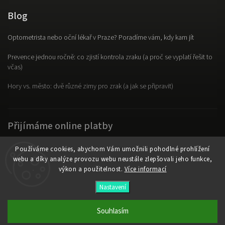
Blog
Optometrista nebo oční lékař v Praze? Poradíme vám, kdy kam jít
Prevence jednou ročně: co zjistí kontrola zraku (a proč se vyplatí řešit to
včas)
Hory vs. město: dvě různé zimy pro zrak (a jak se připravit)
Přijímáme online platby
Používáme cookies, abychom Vám umožnili pohodlné prohlížení
webu a díky analýze provozu webu neustále zlepšovali jeho funkce,
výkon a použitelnost.
Více informací
Copyright 2026
OpticLab
. Všechna práva vyhrazena.
Nastavení
Vytvořil
Shoptet
| Design
Shoptak.cz
Souhlasím