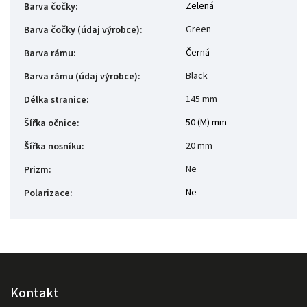
Zelená
Barva čočky
:
Green
Barva čočky (údaj výrobce)
:
Černá
Barva rámu
:
Black
Barva rámu (údaj výrobce)
:
145 mm
Délka stranice
:
50 (M) mm
Šířka očnice
:
20 mm
Šířka nosníku
:
Ne
Prizm
:
Ne
Polarizace
:
Kontakt