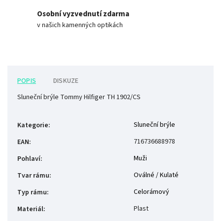
Osobní vyzvednutí zdarma
v našich kamenných optikách
POPIS
DISKUZE
Sluneční brýle Tommy Hilfiger TH 1902/CS
Sluneční brýle
Kategorie
:
716736688978
EAN
:
Muži
Pohlaví
:
Oválné / Kulaté
Tvar rámu
:
Celorámový
Typ rámu
:
Plast
Materiál
: