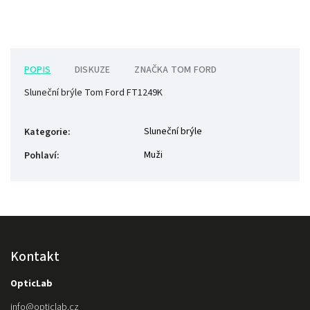
POPIS
DISKUZE
ZNAČKA
TOM FORD
Sluneční brýle Tom Ford FT1249K
Sluneční brýle
Kategorie
:
Muži
Pohlaví
:
Kontakt
OpticLab
info
@
opticlab.cz