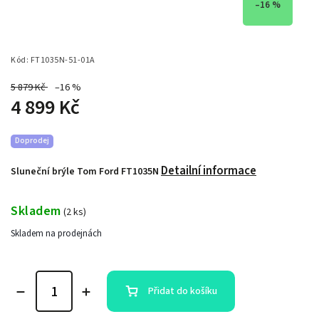
–16 %
Kód:
FT1035N-51-01A
5 879 Kč
–16 %
4 899 Kč
Doprodej
Detailní informace
Sluneční brýle Tom Ford FT1035N
Skladem
(
2 ks
)
Skladem na prodejnách
Přidat do košíku