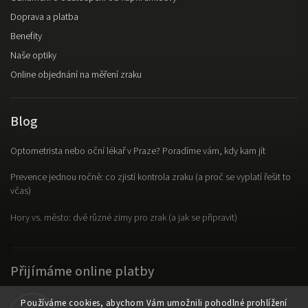
Doprava a platba
Benefity
Naše optiky
Online objednání na měření zraku
Blog
Optometrista nebo oční lékař v Praze? Poradíme vám, kdy kam jít
Prevence jednou ročně: co zjistí kontrola zraku (a proč se vyplatí řešit to
včas)
Hory vs. město: dvě různé zimy pro zrak (a jak se připravit)
Přijímáme online platby
Používáme cookies, abychom Vám umožnili pohodlné prohlížení