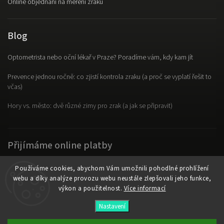
Online objednání na měření zraku
Blog
Optometrista nebo oční lékař v Praze? Poradíme vám, kdy kam jít
Prevence jednou ročně: co zjistí kontrola zraku (a proč se vyplatí řešit to
včas)
Hory vs. město: dvě různé zimy pro zrak (a jak se připravit)
Přijímáme online platby
Používáme cookies, abychom Vám umožnili pohodlné prohlížení
webu a díky analýze provozu webu neustále zlepšovali jeho funkce,
výkon a použitelnost.
Více informací
Copyright 2026
OpticLab
. Všechna práva vyhrazena.
Nastavení
Vytvořil
Shoptet
| Design
Shoptak.cz