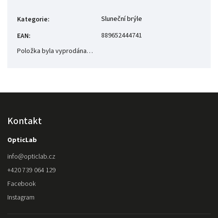
Sluneční brýle
Kategorie
:
889652444741
EAN
:
Položka byla vyprodána…
Kontakt
OpticLab
info
@
opticlab.cz
+420 739 064 129
Facebook
Instagram