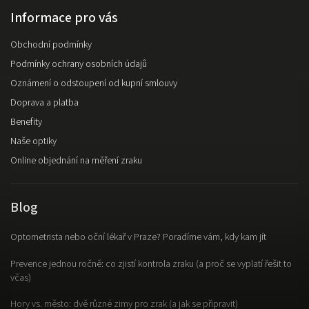
Informace pro vás
Obchodní podmínky
Podmínky ochrany osobních údajů
Oznámení o odstoupení od kupní smlouvy
Doprava a platba
Benefity
Naše optiky
Online objednání na měření zraku
Blog
Optometrista nebo oční lékař v Praze? Poradíme vám, kdy kam jít
Prevence jednou ročně: co zjistí kontrola zraku (a proč se vyplatí řešit to
včas)
Hory vs. město: dvě různé zimy pro zrak (a jak se připravit)