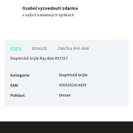
Osobní vyzvednutí zdarma
v našich kamenných optikách
POPIS
DISKUZE
ZNAČKA
RAY-BAN
Dioptrické brýle Ray-Ban RX7257
Dioptrické brýle
Kategorie
:
8056262414439
EAN
:
Unisex
Pohlaví
: