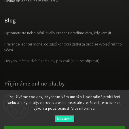
Online objednání na měření zraku
Blog
Optometrista nebo oční lékař v Praze? Poradíme vám, kdy kam jít
Prevence jednou ročně: co zjistí kontrola zraku (a proč se vyplatí řešit to
včas)
Hory vs. město: dvě různé zimy pro zrak (a jak se připravit)
Přijímáme online platby
Používáme cookies, abychom Vám umožnili pohodlné prohlížení
webu a díky analýze provozu webu neustále zlepšovali jeho funkce,
výkon a použitelnost.
Více informací
Copyright 2026
OpticLab
. Všechna práva vyhrazena.
Nastavení
Vytvořil
Shoptet
| Design
Shoptak.cz