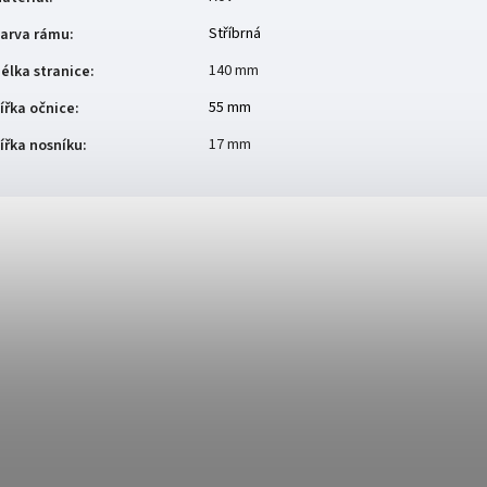
Stříbrná
arva rámu
:
140 mm
élka stranice
:
55 mm
ířka očnice
:
17 mm
ířka nosníku
: