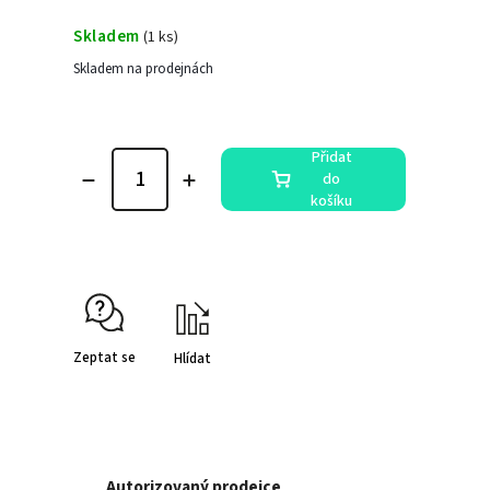
Skladem
(
1 ks
)
Skladem na prodejnách
Přidat
do
košíku
Zeptat se
Hlídat
Autorizovaný prodejce