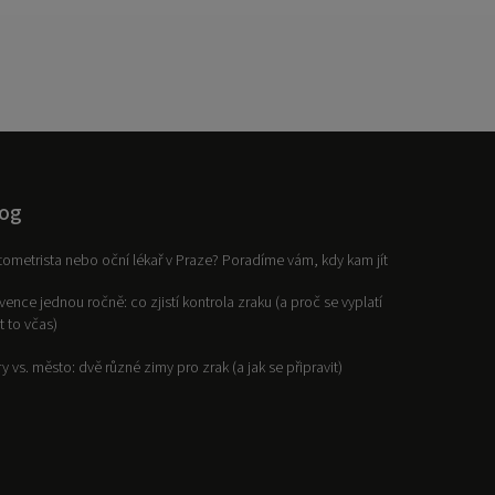
og
ometrista nebo oční lékař v Praze? Poradíme vám, kdy kam jít
vence jednou ročně: co zjistí kontrola zraku (a proč se vyplatí
it to včas)
y vs. město: dvě různé zimy pro zrak (a jak se připravit)