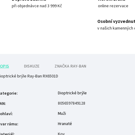
při objednávce nad 3 999 Kč
online rezervace
Osobní vyzvednut
v našich kamenných 
OPIS
DISKUZE
ZNAČKA
RAY-BAN
ioptrické brýle Ray-Ban RX6501D
Dioptrické brýle
ategorie
:
8056597849128
AN
:
Muži
ohlaví
:
Hranaté
var rámu
:
Kov
ateriál
: