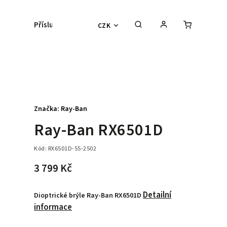
Příslušenství
Kontaktní čočky
Lyžařs
CZK
Značka:
Ray-Ban
Ray-Ban RX6501D
Kód:
RX6501D-55-2502
3 799 Kč
Detailní
Dioptrické brýle Ray-Ban RX6501D
informace