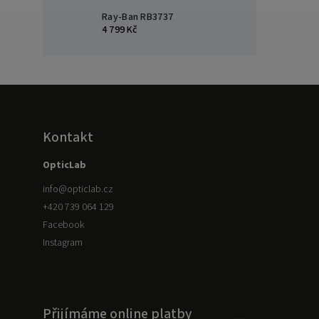
Ray-Ban RB3737
4 799 Kč
Kontakt
OpticLab
info
@
opticlab.cz
+420 739 064 129
Facebook
Instagram
Přijímáme online platby