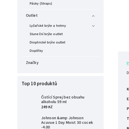
Pásky (Straps)
Outlet
Lyžařské brýle a helmy
Sluneční brýle outlet
Dioptrické brýle outlet
Doplňky
Značky
P
D
Top 10 produktů
K
Čistící Sprej bez obsahu
E
alkoholu 59 ml
249 Kč
P
Johnson &amp Johnson
T
Acuvue 1 Day Moist 30 cocek
-4.00
M