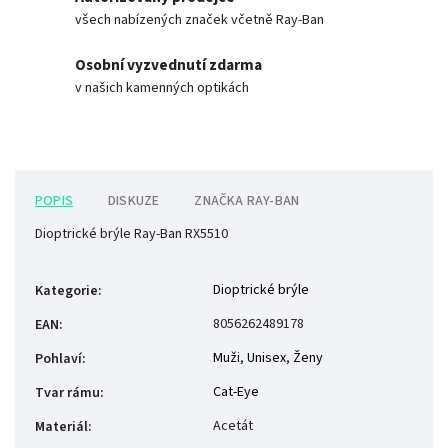
všech nabízených značek včetně Ray-Ban
Osobní vyzvednutí zdarma
v našich kamenných optikách
POPIS
DISKUZE
ZNAČKA
RAY-BAN
Dioptrické brýle Ray-Ban RX5510
Dioptrické brýle
Kategorie
:
8056262489178
EAN
:
Muži
,
Unisex
,
Ženy
Pohlaví
:
Cat-Eye
Tvar rámu
:
Acetát
Materiál
: