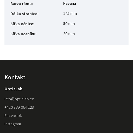
Havana
Barva rámu
:
145 mm
Délka stranice
:
50 mm
Šířka očnice
:
20 mm
Šířka nosníku
:
Kontakt
OpticLab
info
@
opticlab.cz
+420 739 064 129
Facebook
Instagram