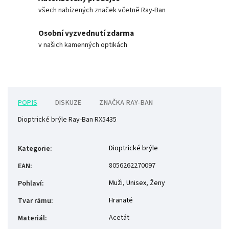
všech nabízených značek včetně Ray-Ban
Osobní vyzvednutí zdarma
v našich kamenných optikách
POPIS
DISKUZE
ZNAČKA
RAY-BAN
Dioptrické brýle Ray-Ban RX5435
Dioptrické brýle
Kategorie
:
8056262270097
EAN
:
Muži
,
Unisex
,
Ženy
Pohlaví
:
Hranaté
Tvar rámu
:
Acetát
Materiál
: