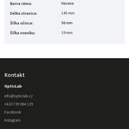
Havana
Barva rámu
:
145 mm
Délka stranice
:
56 mm
Šířka očnice
:
19 mm
Šířka nosníku
:
Kontakt
OpticLab
info
@
opticlab.cz
+420 739 064 129
Facebook
Instagram