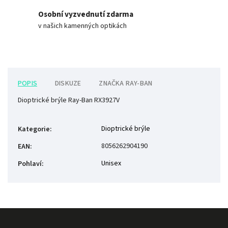
Osobní vyzvednutí zdarma
v našich kamenných optikách
POPIS
DISKUZE
ZNAČKA
RAY-BAN
Dioptrické brýle Ray-Ban RX3927V
Dioptrické brýle
Kategorie
:
8056262904190
EAN
:
Unisex
Pohlaví
: