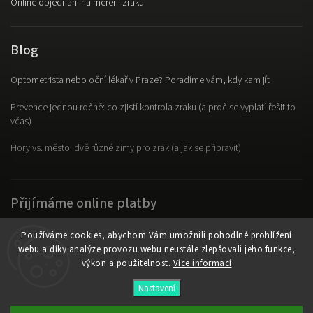
Online objednání na měření zraku
Blog
Optometrista nebo oční lékař v Praze? Poradíme vám, kdy kam jít
Prevence jednou ročně: co zjistí kontrola zraku (a proč se vyplatí řešit to
včas)
Hory vs. město: dvě různé zimy pro zrak (a jak se připravit)
Přijímáme online platby
Používáme cookies, abychom Vám umožnili pohodlné prohlížení
webu a díky analýze provozu webu neustále zlepšovali jeho funkce,
výkon a použitelnost.
Více informací
Copyright 2026
OpticLab
. Všechna práva vyhrazena.
Nastavení
Vytvořil
Shoptet
| Design
Shoptak.cz