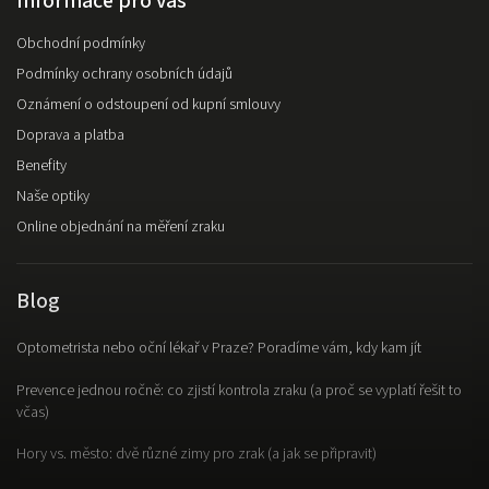
Informace pro vás
Obchodní podmínky
Podmínky ochrany osobních údajů
Oznámení o odstoupení od kupní smlouvy
Doprava a platba
Benefity
Naše optiky
Online objednání na měření zraku
Blog
Optometrista nebo oční lékař v Praze? Poradíme vám, kdy kam jít
Prevence jednou ročně: co zjistí kontrola zraku (a proč se vyplatí řešit to
včas)
Hory vs. město: dvě různé zimy pro zrak (a jak se připravit)