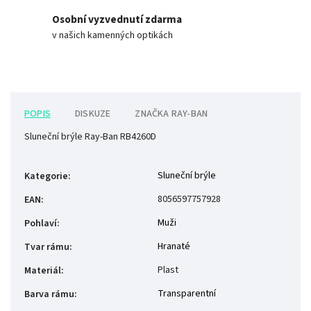
Osobní vyzvednutí zdarma
v našich kamenných optikách
POPIS
DISKUZE
ZNAČKA
RAY-BAN
Sluneční brýle Ray-Ban RB4260D
Sluneční brýle
Kategorie
:
8056597757928
EAN
:
Muži
Pohlaví
:
Hranaté
Tvar rámu
:
Plast
Materiál
:
Transparentní
Barva rámu
: