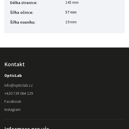
145 mm
Délka stranice
:
57 mm
Šířka očnice
:
19 mm
Šířka nosníku
:
Kontakt
OpticLab
info
@
opticlab.cz
+420 739 064 129
Facebook
Instagram