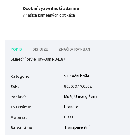
Osobní vyzvednutí zdarma
v našich kamenných optikách
POPIS
DISKUZE
ZNAČKA
RAY-BAN
Sluneční brýle Ray-Ban RB4187
Sluneční brýle
Kategorie
:
8056597760102
EAN
:
Muži
,
Unisex
,
Ženy
Pohlaví
:
Hranaté
Tvar rámu
:
Plast
Materiál
:
Transparentní
Barva rámu
: