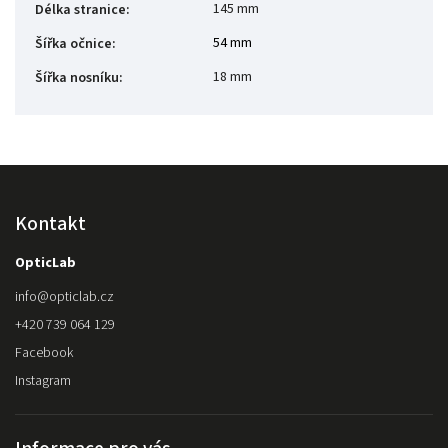
145 mm
Délka stranice
:
54 mm
Šířka očnice
:
18 mm
Šířka nosníku
:
Kontakt
OpticLab
info
@
opticlab.cz
+420 739 064 129
Facebook
Instagram