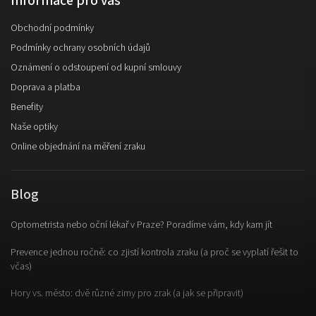
Informace pro vás
Obchodní podmínky
Podmínky ochrany osobních údajů
Oznámení o odstoupení od kupní smlouvy
Doprava a platba
Benefity
Naše optiky
Online objednání na měření zraku
Blog
Optometrista nebo oční lékař v Praze? Poradíme vám, kdy kam jít
Prevence jednou ročně: co zjistí kontrola zraku (a proč se vyplatí řešit to
včas)
Hory vs. město: dvě různé zimy pro zrak (a jak se připravit)