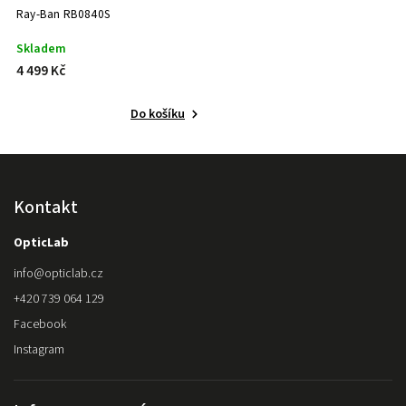
Ray-Ban RB0840S
Skladem
4 499 Kč
Do košíku
Kontakt
OpticLab
info
@
opticlab.cz
+420 739 064 129
Facebook
Instagram