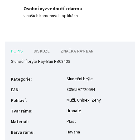
Osobní vyzvednutí zdarma
v našich kamenných optikách
POPIS
DISKUZE
ZNAČKA
RAY-BAN
Sluneční brýle Ray-Ban RB0840S
Sluneční brýle
Kategorie
:
8056597720694
EAN
:
Muži
,
Unisex
,
Ženy
Pohlaví
:
Hranaté
Tvar rámu
:
Plast
Materiál
:
Havana
Barva rámu
: