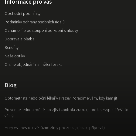
Informace pro vás
Obchodní podmínky
Podmínky ochrany osobních údajů
Oznámení o odstoupení od kupní smlouvy
Doprava a platba
Benefity
Naše optiky
Online objednání na měření zraku
Blog
Optometrista nebo oční lékař v Praze? Poradíme vám, kdy kam jít
Prevence jednou ročně: co zjistí kontrola zraku (a proč se vyplatí řešit to
včas)
Hory vs. město: dvě různé zimy pro zrak (a jak se připravit)