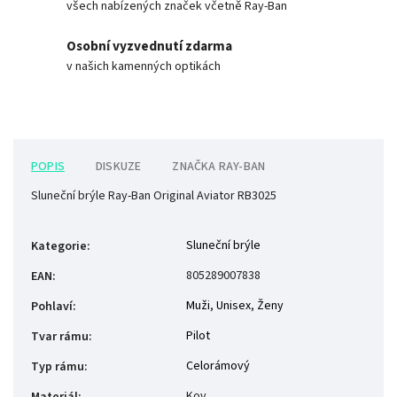
všech nabízených značek včetně Ray-Ban
Osobní vyzvednutí zdarma
v našich kamenných optikách
POPIS
DISKUZE
ZNAČKA
RAY-BAN
Sluneční brýle Ray-Ban Original Aviator RB3025
Sluneční brýle
Kategorie
:
805289007838
EAN
:
Muži
,
Unisex
,
Ženy
Pohlaví
:
Pilot
Tvar rámu
:
Celorámový
Typ rámu
:
Kov