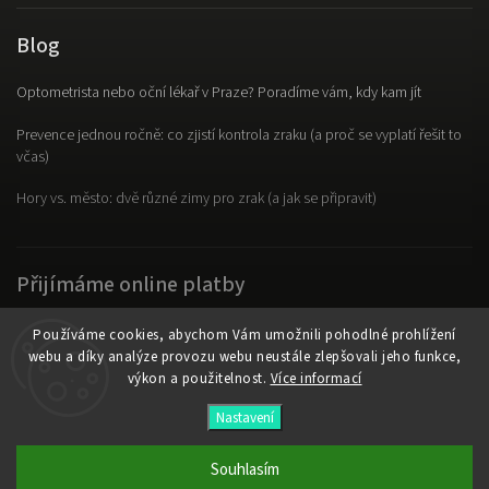
Blog
Optometrista nebo oční lékař v Praze? Poradíme vám, kdy kam jít
Prevence jednou ročně: co zjistí kontrola zraku (a proč se vyplatí řešit to
včas)
Hory vs. město: dvě různé zimy pro zrak (a jak se připravit)
Přijímáme online platby
Používáme cookies, abychom Vám umožnili pohodlné prohlížení
webu a díky analýze provozu webu neustále zlepšovali jeho funkce,
výkon a použitelnost.
Více informací
Copyright 2026
OpticLab
. Všechna práva vyhrazena.
Nastavení
Vytvořil
Shoptet
| Design
Shoptak.cz
Souhlasím