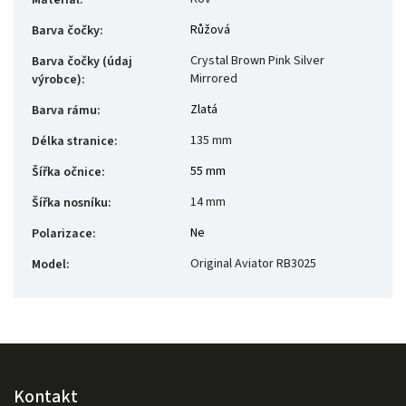
Materiál
:
Růžová
Barva čočky
:
Crystal Brown Pink Silver
Barva čočky (údaj
Mirrored
výrobce)
:
Zlatá
Barva rámu
:
135 mm
Délka stranice
:
55 mm
Šířka očnice
:
14 mm
Šířka nosníku
:
Ne
Polarizace
:
Original Aviator RB3025
Model
:
Kontakt