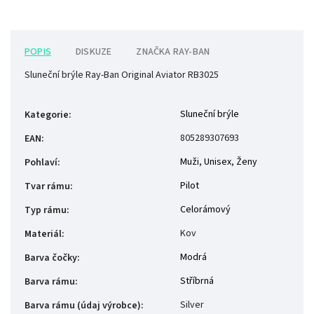
POPIS
DISKUZE
ZNAČKA
RAY-BAN
Sluneční brýle Ray-Ban Original Aviator RB3025
Sluneční brýle
Kategorie
:
805289307693
EAN
:
Muži
,
Unisex
,
Ženy
Pohlaví
:
Pilot
Tvar rámu
:
Celorámový
Typ rámu
:
Kov
Materiál
:
Modrá
Barva čočky
:
Stříbrná
Barva rámu
:
Silver
Barva rámu (údaj výrobce)
: