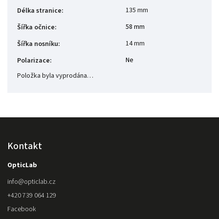
135 mm
Délka stranice
:
58 mm
Šířka očnice
:
14 mm
Šířka nosníku
:
Ne
Polarizace
:
Položka byla vyprodána…
Kontakt
OpticLab
info
@
opticlab.cz
+420 739 064 129
Facebook