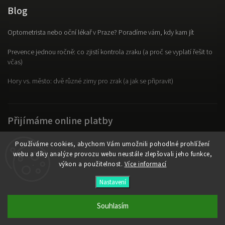
Blog
Optometrista nebo oční lékař v Praze? Poradíme vám, kdy kam jít
Prevence jednou ročně: co zjistí kontrola zraku (a proč se vyplatí řešit to
včas)
Hory vs. město: dvě různé zimy pro zrak (a jak se připravit)
Přijímáme online platby
Používáme cookies, abychom Vám umožnili pohodlné prohlížení
webu a díky analýze provozu webu neustále zlepšovali jeho funkce,
výkon a použitelnost.
Více informací
Copyright 2026
OpticLab
. Všechna práva vyhrazena.
Nastavení
Vytvořil
Shoptet
| Design
Shoptak.cz
Souhlasím