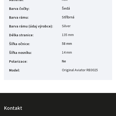
Materiál
:
Šedá
Barva čočky
:
Stříbrná
Barva rámu
:
Silver
Barva rámu (údaj výrobce)
:
135 mm
Délka stranice
:
58 mm
Šířka očnice
:
14 mm
Šířka nosníku
:
Ne
Polarizace
:
Original Aviator RB3025
Model
:
Kontakt