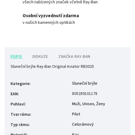
všech nabízených značek včetně Ray-Ban
Osobní vyzvednutí zdarma
v našich kamenných optikách
POPIS
DISKUZE
ZNAČKA
RAY-BAN
Sluneční brýle Ray-Ban Original Aviator RB3025
Sluneční brýle
Kategorie
:
805289101178
EAN
:
Muži
,
Unisex
,
Ženy
Pohlaví
:
Pilot
Tvar rámu
:
Celorámový
Typ rámu
:
Kov