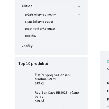
Outlet
Lyžařské brýle a helmy
Sluneční brýle outlet
Dioptrické brýle outlet
Doplňky
Značky
P
Top 10 produktů
S
Čistící Sprej bez obsahu
alkoholu 59 ml
K
249 Kč
E
Ray-Ban Case RB3025 - různé
barvy
P
439 Kč
T