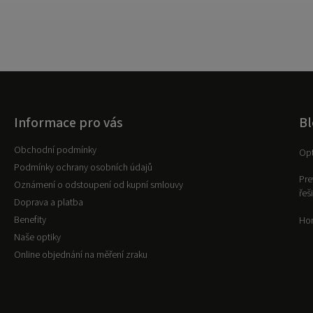
Informace pro vás
Bl
Obchodní podmínky
Opt
Podmínky ochrany osobních údajů
Pre
Oznámení o odstoupení od kupní smlouvy
řeš
Doprava a platba
Benefity
Hor
Naše optiky
Online objednání na měření zraku