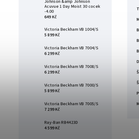
Johnson &amp Johnson
Acuvue 1 Day Moist 30 cocek
T
-4.00
649 Kč
M
Victoria Beckham VB 1004/S
B
5 899 Kč
B
Victoria Beckham VB 7004/S
B
6 299 Kč
D
Victoria Beckham VB 7008/S
Š
6 299 Kč
Š
Victoria Beckham VB 7000/S
5 899 Kč
P
M
Victoria Beckham VB 7005/S
7 299 Kč
Ray-Ban RB4423D
4 599 Kč