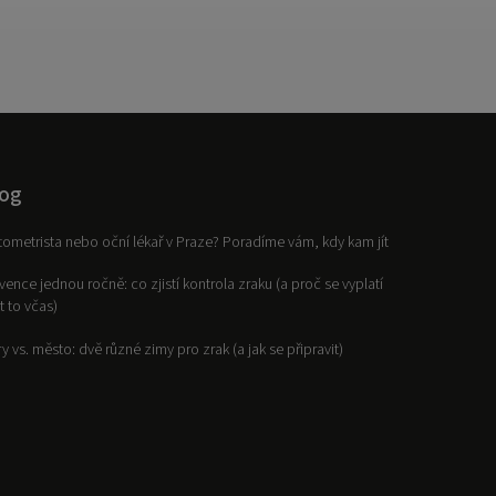
og
ometrista nebo oční lékař v Praze? Poradíme vám, kdy kam jít
vence jednou ročně: co zjistí kontrola zraku (a proč se vyplatí
it to včas)
y vs. město: dvě různé zimy pro zrak (a jak se připravit)