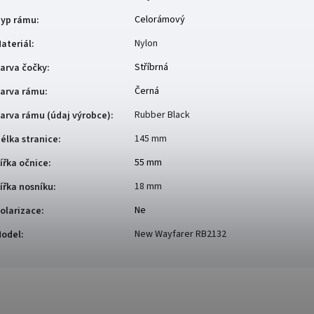
Celorámový
yp rámu
:
Nylon
ateriál
:
Stříbrná
arva čočky
:
Černá
arva rámu
:
Rubber Black
arva rámu (údaj výrobce)
:
145 mm
élka stranice
:
55 mm
ířka očnice
:
18 mm
ířka nosníku
:
Ne
olarizace
:
New Wayfarer RB2132
odel
: