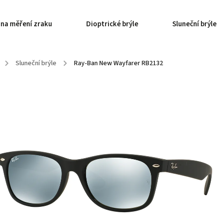
 na měření zraku
Dioptrické brýle
Sluneční brýle
/
Sluneční brýle
/
Ray-Ban New Wayfarer RB2132