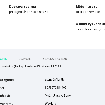
Doprava zdarma
Měření zraku
při objednávce nad 3 999 Kč
online rezervace
Osobní vyzvednut
v našich kamenných 
OPIS
DISKUZE
ZNAČKA
RAY-BAN
luneční brýle Ray-Ban New Wayfarer RB2132
Sluneční brýle
ategorie
:
8053672394405
AN
:
Muži
,
Unisex
,
Ženy
ohlaví
:
Wayfarer
var rámu
: