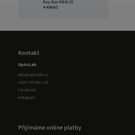
Ray-Ban RB4125
4 499 Kč
Kontakt
OpticLab
info
@
opticlab.cz
+420 739 064 129
Facebook
Instagram
Přijímáme online platby