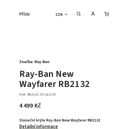
Příslušenství
Kontaktní čočky
Lyžařs
CZK
Značka:
Ray-Ban
Ray-Ban New
Wayfarer RB2132
Kód:
RB2132-55-622/30
4 499 Kč
Sluneční brýle Ray-Ban New Wayfarer RB2132
Detailní informace