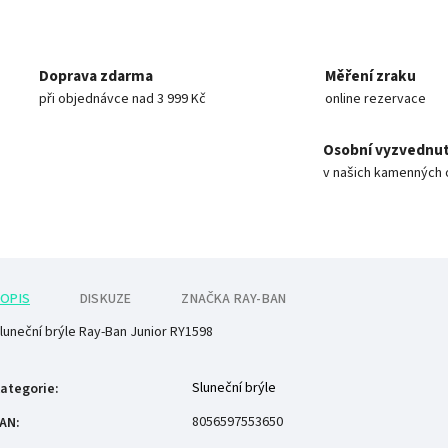
Doprava zdarma
Měření zraku
při objednávce nad 3 999 Kč
online rezervace
Osobní vyzvednut
v našich kamenných 
OPIS
DISKUZE
ZNAČKA
RAY-BAN
luneční brýle Ray-Ban Junior RY1598
Sluneční brýle
ategorie
:
8056597553650
AN
: