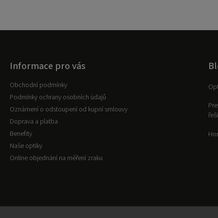
Informace pro vás
Bl
Obchodní podmínky
Opt
Podmínky ochrany osobních údajů
Pre
Oznámení o odstoupení od kupní smlouvy
řeš
Doprava a platba
Benefity
Hor
Naše optiky
Online objednání na měření zraku