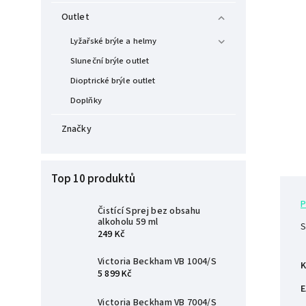
Outlet
Lyžařské brýle a helmy
Sluneční brýle outlet
Dioptrické brýle outlet
Doplňky
Značky
Top 10 produktů
P
Čistící Sprej bez obsahu
alkoholu 59 ml
S
249 Kč
Victoria Beckham VB 1004/S
K
5 899 Kč
E
Victoria Beckham VB 7004/S