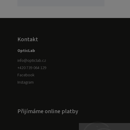
Kontakt
OpticLab
info
@
opticlab.cz
+420 739 064 129
Facebook
Instagram
Přijímáme online platby