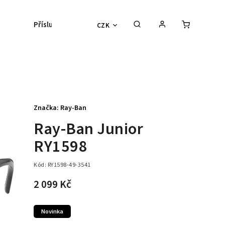
Příslušenství
Kontaktní čočky
Lyžařs
CZK
Značka:
Ray-Ban
Ray-Ban Junior
RY1598
Kód:
RY1598-49-3541
2 099 Kč
Novinka