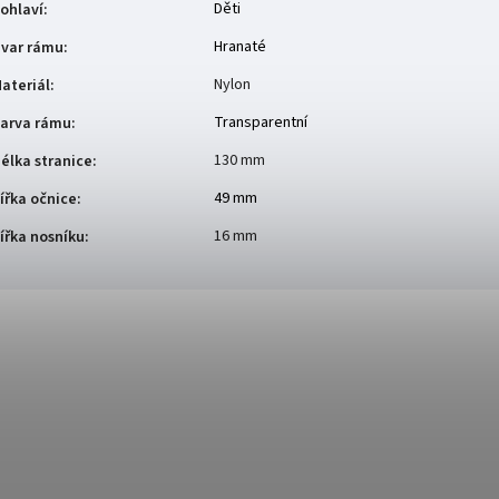
Děti
ohlaví
:
Hranaté
var rámu
:
Nylon
ateriál
:
Transparentní
arva rámu
:
130 mm
élka stranice
:
49 mm
ířka očnice
:
16 mm
ířka nosníku
: