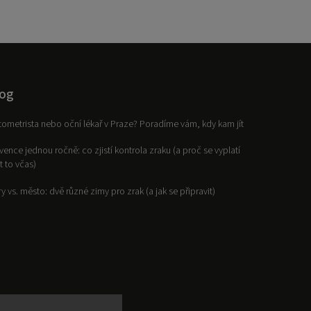
og
ometrista nebo oční lékař v Praze? Poradíme vám, kdy kam jít
vence jednou ročně: co zjistí kontrola zraku (a proč se vyplatí
it to včas)
y vs. město: dvě různé zimy pro zrak (a jak se připravit)