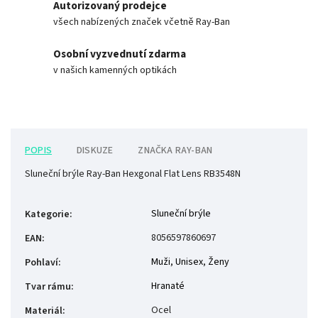
Autorizovaný prodejce
všech nabízených značek včetně Ray-Ban
Osobní vyzvednutí zdarma
v našich kamenných optikách
POPIS
DISKUZE
ZNAČKA
RAY-BAN
Sluneční brýle Ray-Ban Hexgonal Flat Lens RB3548N
Sluneční brýle
Kategorie
:
8056597860697
EAN
:
Muži
,
Unisex
,
Ženy
Pohlaví
:
Hranaté
Tvar rámu
:
Ocel
Materiál
: