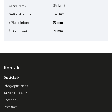
Stříbrná
Barva rámu
:
145 mm
Délka stranice
:
51 mm
Šířka očnice
:
21 mm
Šířka nosníku
:
Kontakt
OpticLab
info
@
opticlab.cz
+420 739 064 129
Facebook
Instagram