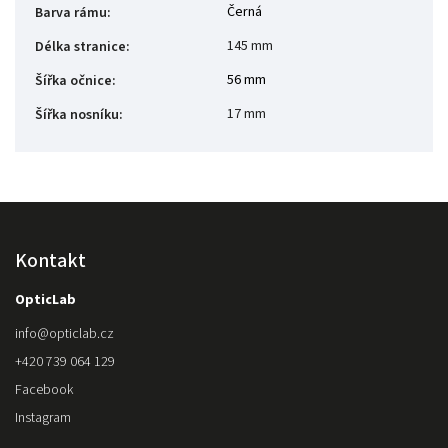
Černá
Barva rámu
:
145 mm
Délka stranice
:
56 mm
Šířka očnice
:
17 mm
Šířka nosníku
:
Kontakt
OpticLab
info
@
opticlab.cz
+420 739 064 129
Facebook
Instagram