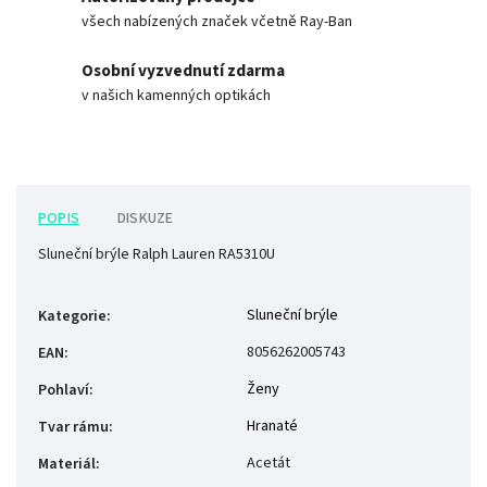
všech nabízených značek včetně Ray-Ban
Osobní vyzvednutí zdarma
v našich kamenných optikách
POPIS
DISKUZE
Sluneční brýle Ralph Lauren RA5310U
Sluneční brýle
Kategorie
:
8056262005743
EAN
:
Ženy
Pohlaví
:
Hranaté
Tvar rámu
:
Acetát
Materiál
: