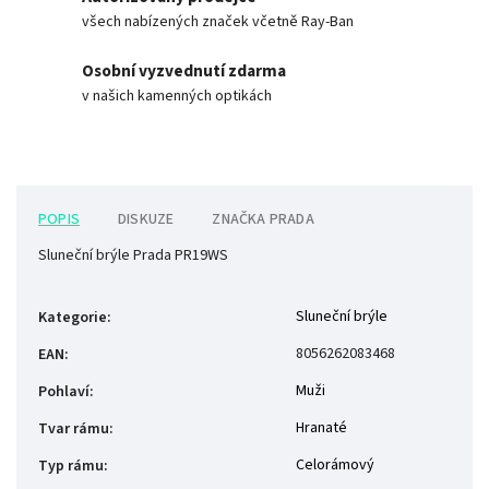
všech nabízených značek včetně Ray-Ban
Osobní vyzvednutí zdarma
v našich kamenných optikách
POPIS
DISKUZE
ZNAČKA
PRADA
Sluneční brýle Prada PR19WS
Sluneční brýle
Kategorie
:
8056262083468
EAN
:
Muži
Pohlaví
:
Hranaté
Tvar rámu
:
Celorámový
Typ rámu
: