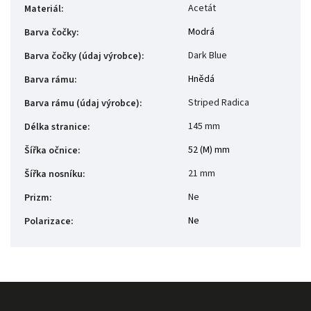
Acetát
Materiál
:
Modrá
Barva čočky
:
Dark Blue
Barva čočky (údaj výrobce)
:
Hnědá
Barva rámu
:
Striped Radica
Barva rámu (údaj výrobce)
:
145 mm
Délka stranice
:
52 (M) mm
Šířka očnice
:
21 mm
Šířka nosníku
:
Ne
Prizm
:
Ne
Polarizace
: