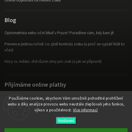
Online objednání na měření zraku
Blog
Optometrista nebo oční lékař v Praze? Poradíme vám, kdy kam jít
Prevence jednou ročně: co zjistí kontrola zraku (a proč se vyplatí řešit to
včas)
Hory vs. město: dvě různé zimy pro zrak (a jak se připravit)
Přijímáme online platby
Používáme cookies, abychom Vám umožnili pohodlné prohlížení
webu a díky analýze provozu webu neustále zlepšovali jeho funkce,
výkon a použitelnost.
Více informací
Copyright 2026
OpticLab
. Všechna práva vyhrazena.
Nastavení
Vytvořil
Shoptet
| Design
Shoptak.cz