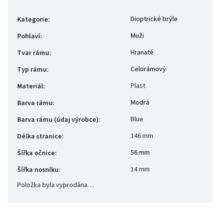
Dioptrické brýle
Kategorie
:
Muži
Pohlaví
:
Hranaté
Tvar rámu
:
Celorámový
Typ rámu
:
Plast
Materiál
:
Modrá
Barva rámu
:
Blue
Barva rámu (údaj výrobce)
:
146 mm
Délka stranice
:
56 mm
Šířka očnice
:
14 mm
Šířka nosníku
:
Položka byla vyprodána…