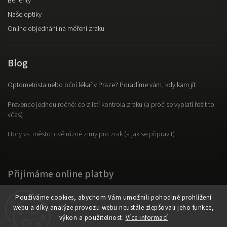
Benefity
Naše optiky
Online objednání na měření zraku
Blog
Optometrista nebo oční lékař v Praze? Poradíme vám, kdy kam jít
Prevence jednou ročně: co zjistí kontrola zraku (a proč se vyplatí řešit to
včas)
Hory vs. město: dvě různé zimy pro zrak (a jak se připravit)
Přijímáme online platby
Používáme cookies, abychom Vám umožnili pohodlné prohlížení
webu a díky analýze provozu webu neustále zlepšovali jeho funkce,
výkon a použitelnost.
Více informací