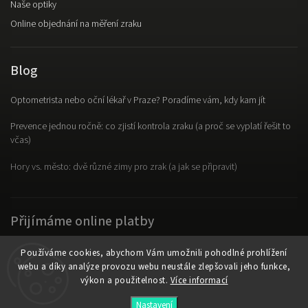
Naše optiky
Online objednání na měření zraku
Blog
Optometrista nebo oční lékař v Praze? Poradíme vám, kdy kam jít
Prevence jednou ročně: co zjistí kontrola zraku (a proč se vyplatí řešit to
včas)
Hory vs. město: dvě různé zimy pro zrak (a jak se připravit)
Přijímáme online platby
Používáme cookies, abychom Vám umožnili pohodlné prohlížení
webu a díky analýze provozu webu neustále zlepšovali jeho funkce,
výkon a použitelnost.
Více informací
Copyright 2026
OpticLab
. Všechna práva vyhrazena.
Nastavení