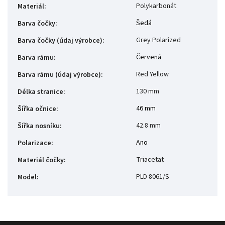
Polykarbonát
Materiál
:
Šedá
Barva čočky
:
Grey Polarized
Barva čočky (údaj výrobce)
:
Červená
Barva rámu
:
Red Yellow
Barva rámu (údaj výrobce)
:
130 mm
Délka stranice
:
46 mm
Šířka očnice
:
42.8 mm
Šířka nosníku
:
Ano
Polarizace
:
Triacetat
Materiál čočky
:
PLD 8061/S
Model
: