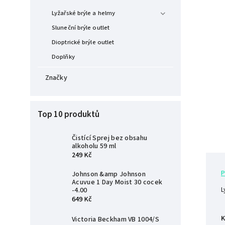
Lyžařské brýle a helmy
Sluneční brýle outlet
Dioptrické brýle outlet
Doplňky
Značky
Top 10 produktů
Čistící Sprej bez obsahu
alkoholu 59 ml
249 Kč
P
Johnson &amp Johnson
Acuvue 1 Day Moist 30 cocek
L
-4.00
649 Kč
K
Victoria Beckham VB 1004/S