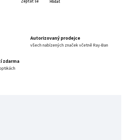
Zeptat se
Hlídat
Autorizovaný prodejce
všech nabízených značek včetně Ray-Ban
í zdarma
optikách