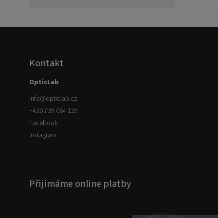
Kontakt
OpticLab
info
@
opticlab.cz
+420 739 064 129
Facebook
Instagram
Přijímáme online platby