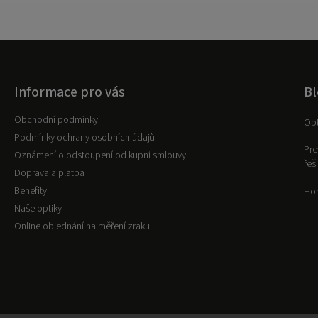
Informace pro vás
Bl
Obchodní podmínky
Opt
Podmínky ochrany osobních údajů
Pre
Oznámení o odstoupení od kupní smlouvy
řeš
Doprava a platba
Benefity
Hor
Naše optiky
Online objednání na měření zraku