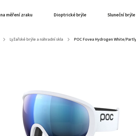
 na měření zraku
Dioptrické brýle
Sluneční brýle
/
Lyžařské brýle a náhradní skla
/
POC Fovea Hydrogen White/Partly