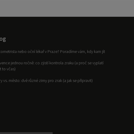
og
ometrista nebo oční lékař v Praze? Poradíme vám, kdy kam jít
vence jednou ročně: co zjistí kontrola zraku (a proč se vyplatí
it to včas)
y vs. město: dvě různé zimy pro zrak (a jak se připravit)