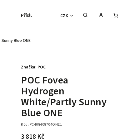
Příslušenství
Kontaktní čočky
Lyžařs
CZK
 Sunny Blue ONE
Značka:
POC
POC Fovea
Hydrogen
White/Partly Sunny
Blue ONE
Kód:
PC408408704ONE1
3 818 Kč