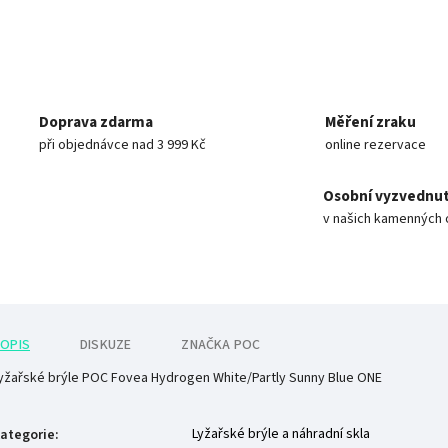
Doprava zdarma
Měření zraku
při objednávce nad 3 999 Kč
online rezervace
Osobní vyzvednut
v našich kamenných 
OPIS
DISKUZE
ZNAČKA
POC
yžařské brýle POC Fovea Hydrogen White/Partly Sunny Blue ONE
Lyžařské brýle a náhradní skla
ategorie
: